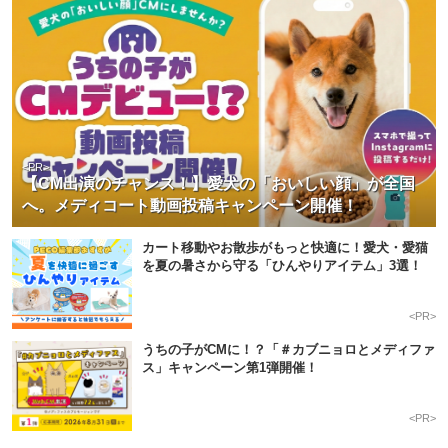
<PR>
【CM出演のチャンス！】愛犬の「おいしい顔」が全国
へ。メディコート動画投稿キャンペーン開催！
カート移動やお散歩がもっと快適に！愛犬・愛猫
を夏の暑さから守る「ひんやりアイテム」3選！
<PR>
うちの子がCMに！？「＃カブニョロとメディファ
ス」キャンペーン第1弾開催！
<PR>