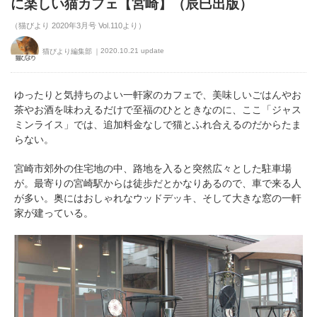
に楽しい猫カフェ【宮崎】（辰巳出版）
（猫びより 2020年3月号 Vol.110より）
2020.10.21 update
猫びより編集部
ゆったりと気持ちのよい一軒家のカフェで、美味しいごはんやお
茶やお酒を味わえるだけで至福のひとときなのに、ここ「ジャス
ミンライス」では、追加料金なしで猫とふれ合えるのだからたま
らない。
宮崎市郊外の住宅地の中、路地を入ると突然広々とした駐車場
が。最寄りの宮崎駅からは徒歩だとかなりあるので、車で来る人
が多い。奥にはおしゃれなウッドデッキ、そして大きな窓の一軒
家が建っている。