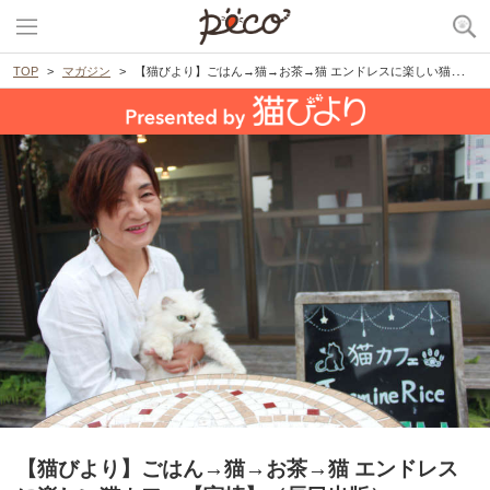
TOP
マガジン
【猫びより】ごはん→猫→お茶→猫 エンドレスに楽しい猫カフェ【宮崎】（辰巳出版）
【猫びより】ごはん→猫→お茶→猫 エンドレス