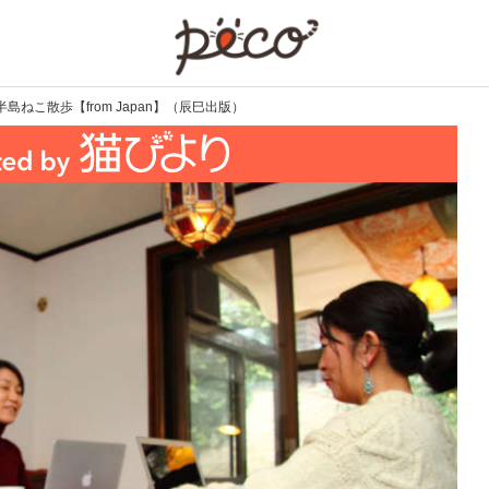
PECO
ねこ散歩【from Japan】（辰巳出版）