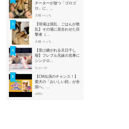
チーターが放つ「ゴロゴ
ロ」に、...
大橋 ぺっち
【現場は混乱、ごはんが散
3
乱】その場に居合わせた目
撃者（...
大橋 ぺっち
【受け継がれる天日干し
4
寝】フレブル兄妹の見事に
シンクロ...
ちゃいか
【CM出演のチャンス！】
5
愛犬の「おいしい顔」が全
国へ。...
<PR>