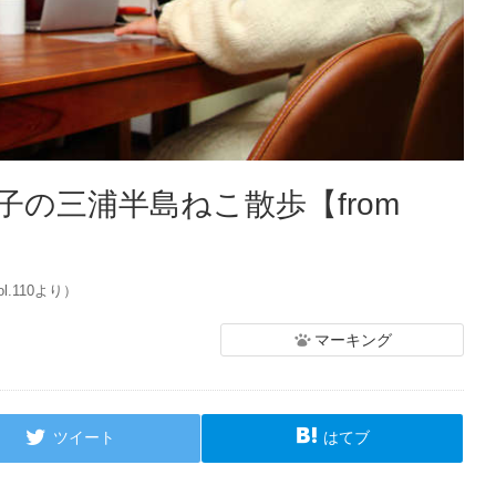
の三浦半島ねこ散歩【from
ol.110より）
マーキング
ツイート
はてブ