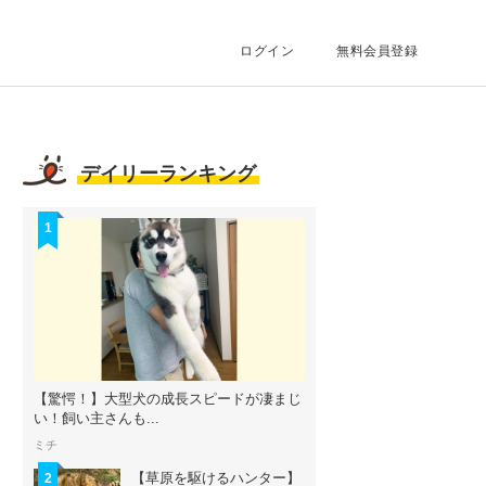
ログイン
無料会員登録
デイリーランキング
1
【驚愕！】大型犬の成長スピードが凄まじ
い！飼い主さんも...
ミチ
【草原を駆けるハンター】
2