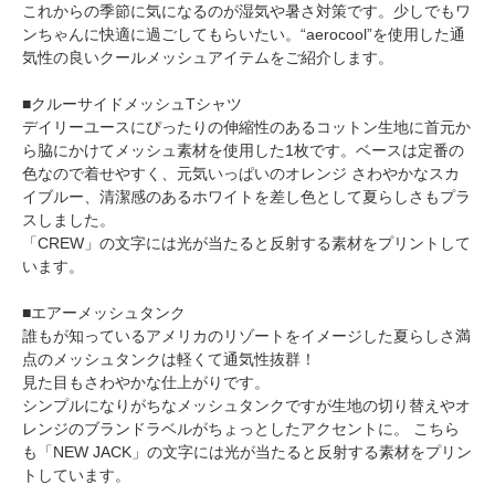
これからの季節に気になるのが湿気や暑さ対策です。少しでもワ
ンちゃんに快適に過ごしてもらいたい。“aerocool”を使用した通
気性の良いクールメッシュアイテムをご紹介します。
■クルーサイドメッシュTシャツ
デイリーユースにぴったりの伸縮性のあるコットン生地に首元か
ら脇にかけてメッシュ素材を使用した1枚です。ベースは定番の
色なので着せやすく、元気いっぱいのオレンジ さわやかなスカ
イブルー、清潔感のあるホワイトを差し色として夏らしさもプラ
スしました。
「CREW」の文字には光が当たると反射する素材をプリントして
います。
■エアーメッシュタンク
誰もが知っているアメリカのリゾートをイメージした夏らしさ満
点のメッシュタンクは軽くて通気性抜群！
見た目もさわやかな仕上がりです。
シンプルになりがちなメッシュタンクですが生地の切り替えやオ
レンジのブランドラベルがちょっとしたアクセントに。 こちら
も「NEW JACK」の文字には光が当たると反射する素材をプリン
トしています。