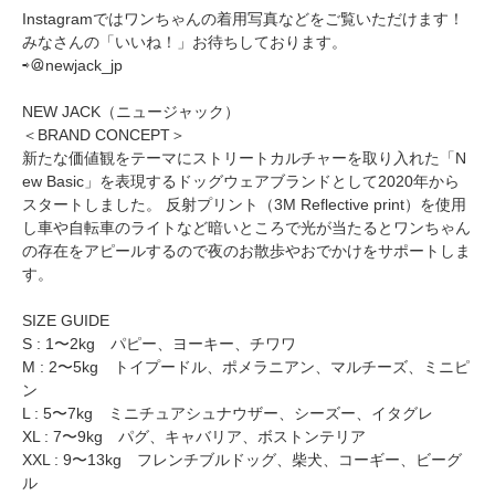
Instagramではワンちゃんの着用写真などをご覧いただけます！
みなさんの「いいね！」お待ちしております。
⇨＠newjack_jp
NEW JACK（ニュージャック）
＜BRAND CONCEPT＞
新たな価値観をテーマにストリートカルチャーを取り入れた「N
ew Basic」を表現するドッグウェアブランドとして2020年から
スタートしました。 反射プリント（3M Reflective print）を使用
し車や自転車のライトなど暗いところで光が当たるとワンちゃん
の存在をアピールするので夜のお散歩やおでかけをサポートしま
す。
SIZE GUIDE
S : 1〜2kg パピー、ヨーキー、チワワ
M : 2〜5kg トイプードル、ポメラニアン、マルチーズ、ミニピ
ン
L : 5〜7kg ミニチュアシュナウザー、シーズー、イタグレ
XL : 7〜9kg パグ、キャバリア、ボストンテリア
XXL : 9〜13kg フレンチブルドッグ、柴犬、コーギー、ビーグ
ル