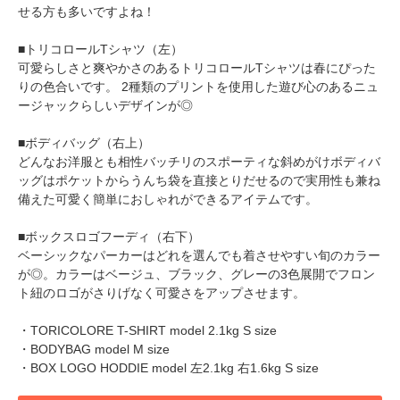
せる方も多いですよね！
■トリコロールTシャツ（左）
可愛らしさと爽やかさのあるトリコロールTシャツは春にぴった
りの色合いです。 2種類のプリントを使用した遊び心のあるニュ
ージャックらしいデザインが◎
pecodogs
pecocats
■ボディバッグ（右上）
いぬ部をフォロー
ねこ部をフォロー
どんなお洋服とも相性バッチリのスポーティな斜めがけボディバ
ッグはポケットからうんち袋を直接とりだせるので実用性も兼ね
備えた可愛く簡単におしゃれができるアイテムです。
アプリをダウンロードする
■ボックスロゴフーディ（右下）
ベーシックなパーカーはどれを選んでも着させやすい旬のカラー
が◎。カラーはベージュ、ブラック、グレーの3色展開でフロン
ト紐のロゴがさりげなく可愛さをアップさせます。
・TORICOLORE T-SHIRT model 2.1kg S size
・BODYBAG model M size
・BOX LOGO HODDIE model 左2.1kg 右1.6kg S size