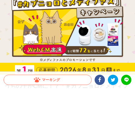
マーキング
うちの子がCMに！？「＃カブニョロとメディフ
Facebookシェア
Twitterシェア
LINE
ァス」キャンペーン第1弾開催！
1kg以上のメディファス、またはメディファスアドバンスの購入で、CM出演権や豪
華賞品が総勢72名に当たる！愛猫の下部尿路の健康ケアをしながら応募しよう！Inst
agramで動画を投稿、もしくは商品購入レシートで応募ができるよ！
PR
ペットライン株式会社