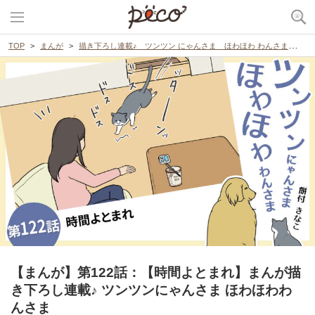
TOP
まんが
描き下ろし連載♪ ツンツン にゃんさま ほわほわ わんさま
【
【まんが】第122話：【時間よとまれ】まんが描
き下ろし連載♪ ツンツンにゃんさま ほわほわわ
んさま