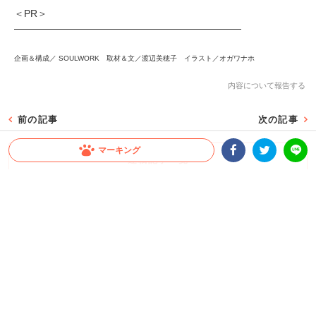
＜PR＞
―――――――――――――――――――――――
企画＆構成／ SOULWORK 取材＆文／渡辺美穂子 イラスト／オガワナホ
内容について報告する
前の記事
次の記事
マーキング
連載記事一覧
Facebookシェア
Twitterシェア
LINE
忙しいあなたに、公式アカウントから
最新情報をお届けします
Facebo
Twitter
Instagra