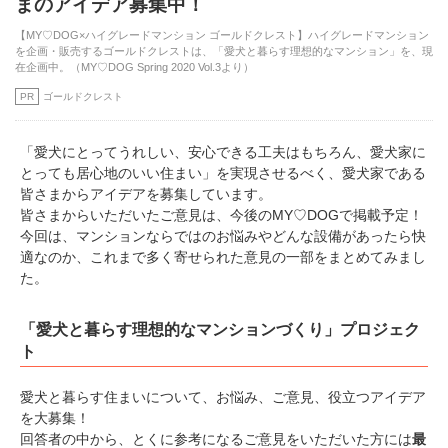
まのアイデア募集中！
【MY♡DOG×ハイグレードマンション ゴールドクレスト】ハイグレードマンション
を企画・販売するゴールドクレストは、「愛犬と暮らす理想的なマンション」を、現
在企画中。（MY♡DOG Spring 2020 Vol.3より）
PR
ゴールドクレスト
「愛犬にとってうれしい、安心できる工夫はもちろん、愛犬家に
とっても居心地のいい住まい」を実現させるべく、愛犬家である
皆さまからアイデアを募集しています。
皆さまからいただいたご意見は、今後のMY♡DOGで掲載予定！
今回は、マンションならではのお悩みやどんな設備があったら快
適なのか、これまで多く寄せられた意見の一部をまとめてみまし
た。
「愛犬と暮らす理想的なマンションづくり」プロジェク
ト
愛犬と暮らす住まいについて、お悩み、ご意見、役立つアイデア
を大募集！
回答者の中から、とくに参考になるご意見をいただいた方には
最