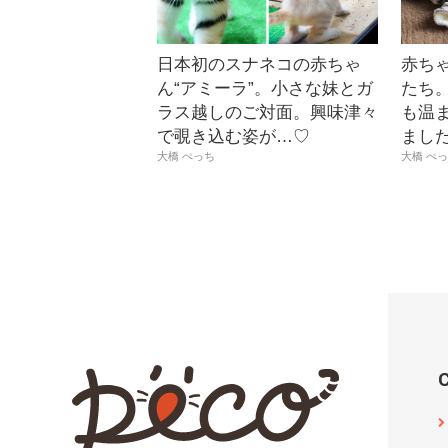
日本初のスナネコの赤ちゃ
赤ち
ん“アミーラ”。小さな妹とガ
たち
ラス越しのご対面。興味津々
も温ま
で覗き込む姿が…♡
まし
大橋 ぺっち
大橋 ぺ