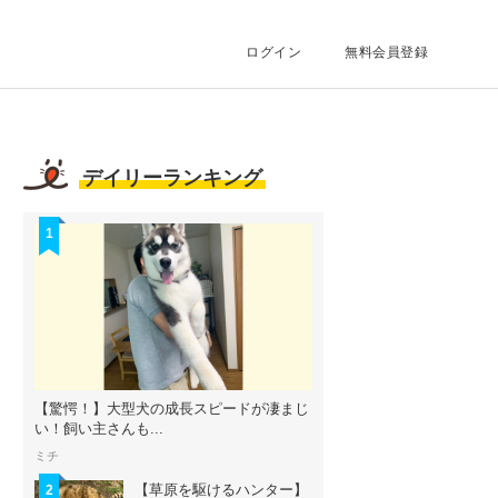
ログイン
無料会員登録
デイリーランキング
1
【驚愕！】大型犬の成長スピードが凄まじ
い！飼い主さんも...
ミチ
【草原を駆けるハンター】
2