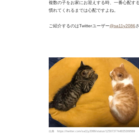
複数の子をお家にお迎えする時、一番心配す
慣れてくれるまでは心配ですよね。
ご紹介するのはTwitterユーザー
@sa11y2086
出典
https://twitter.com/sa11y2086/status/1250737744835309569