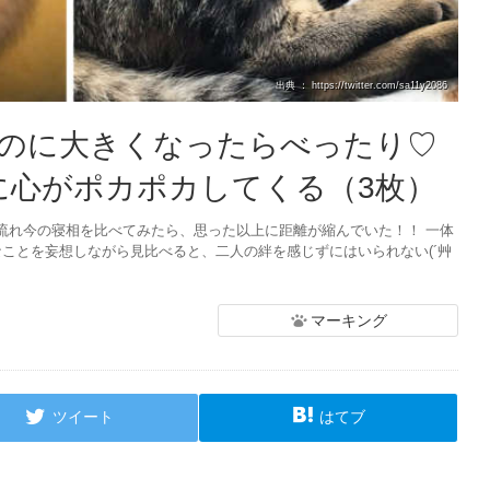
出典 ： https://twitter.com/sa11y2086
のに大きくなったらべったり♡
に心がポカポカしてくる（3枚）
流れ今の寝相を比べてみたら、思った以上に距離が縮んでいた！！ 一体
ことを妄想しながら見比べると、二人の絆を感じずにはいられない(´艸
マーキング
ツイート
はてブ