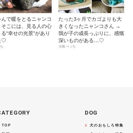
ゃんで暖をとるニャンコ
たった3ヶ月でカゴよりも大
。そこには、見る人の心
きくなったニャンコさん →
る“幸せの光景”があり
我が子の成長っぷりに、感慨
た♡
深いものがある…♡
っち
大橋 ぺっち
CATEGORY
DOG
TOP
犬のおもしろ特集