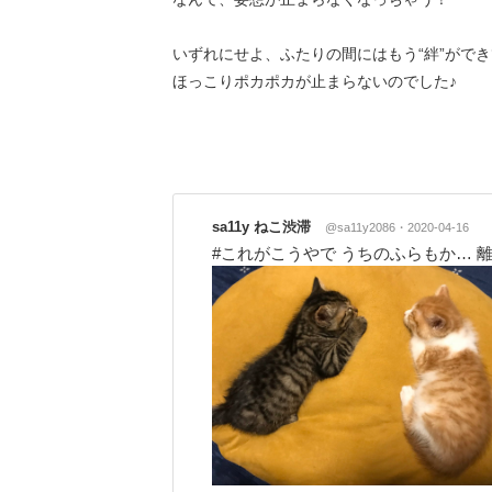
いずれにせよ、ふたりの間にはもう“絆”がで
ほっこりポカポカが止まらないのでした♪
sa11y ねこ渋滞
@sa11y2086
2020-04-16
#これがこうやで うちのふらもか…