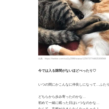
出典
https://twitter.com/sa11y2086/status/1250737744835309569
今では入る隙間がないほどべったり♡
いつの間にかこんなに仲良しになって…ふた
どちらから歩み寄ったのかな…
初めて一緒に眠った日はいつなのかな…
なんて、妄想が止まらなくなっちゃう！