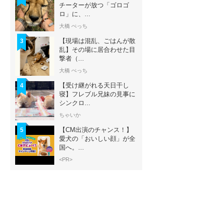
チーターが放つ「ゴロゴ
ロ」に、...
大橋 ぺっち
【現場は混乱、ごはんが散
3
乱】その場に居合わせた目
撃者（...
大橋 ぺっち
【受け継がれる天日干し
4
寝】フレブル兄妹の見事に
シンクロ...
ちゃいか
【CM出演のチャンス！】
5
愛犬の「おいしい顔」が全
国へ。...
<PR>