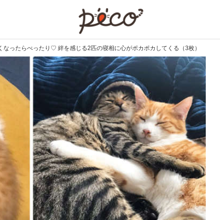
PECO
くなったらべったり♡ 絆を感じる2匹の寝相に心がポカポカしてくる（3枚）