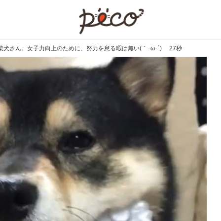
PECO
犬さん。女子力向上のために、努力を怠る暇は無い(｀･ω･´)ゞ 27秒