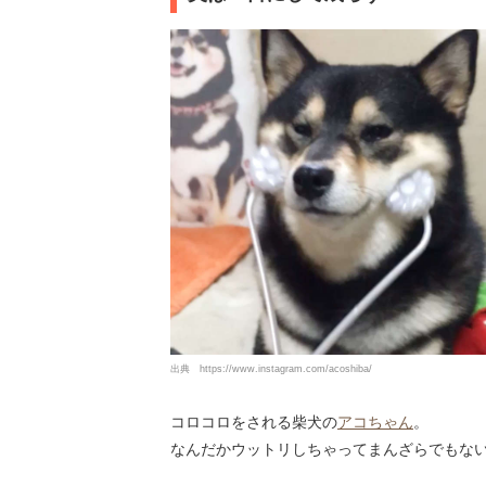
出典
https://www.instagram.com/acoshiba/
コロコロをされる柴犬の
アコちゃん
。
なんだかウットリしちゃってまんざらでもな