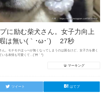
出典 ： https://www.instagram.com/acoshiba/
プに励む柴犬さん。女子力向上
無い(｀･ω･´)ゞ 27秒
さん。モチモチほっぺが無くなってしまうのは困るけど、女子力を磨く
る表情も可愛くて…(´艸｀*)
マーキング
ツイート
はてブ