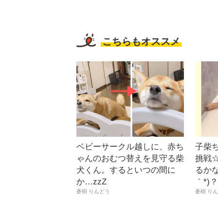
こちらもオススメ
ベビーサークル越しに、赤ち
子柴
ゃんのおむつ替えを見守る柴
挑戦
犬くん。するといつの間に
るかな
か…zzZ
｀*)
蒼樹 りんどう
蒼樹 り