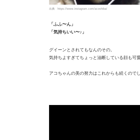
出典
https://www.instagram.com/acoshiba/
「ふふ〜ん」
「気持ちいい〜♪」
グイーンとされてもなんのその。
気持ちよすぎてちょっと油断している顔も可
アコちゃんの美の努力はこれからも続くので