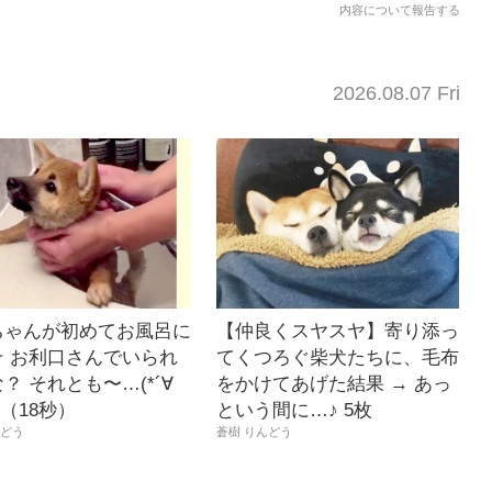
内容について報告する
2026.08.07 Fri
ちゃんが初めてお風呂に
【仲良くスヤスヤ】寄り添っ
☆ お利口さんでいられ
てくつろぐ柴犬たちに、毛布
？ それとも〜…(*´∀
をかけてあげた結果 → あっ
？（18秒）
という間に…♪ 5枚
んどう
蒼樹 りんどう