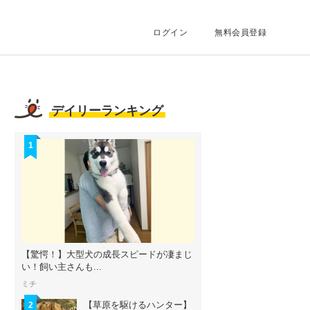
ログイン
無料会員登録
デイリーランキング
1
【驚愕！】大型犬の成長スピードが凄まじ
い！飼い主さんも...
ミチ
【草原を駆けるハンター】
2