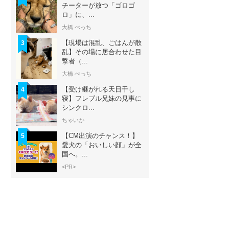
チーターが放つ「ゴロゴ
ロ」に、...
大橋 ぺっち
【現場は混乱、ごはんが散
3
乱】その場に居合わせた目
撃者（...
大橋 ぺっち
【受け継がれる天日干し
4
寝】フレブル兄妹の見事に
シンクロ...
ちゃいか
【CM出演のチャンス！】
5
愛犬の「おいしい顔」が全
国へ。...
<PR>