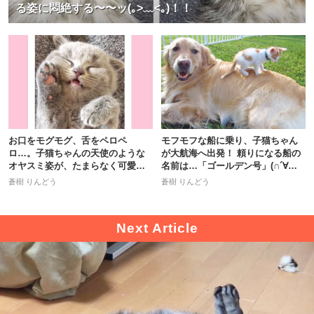
る姿に悶絶する〜〜ッ(｡>﹏<｡)！！
お口をモグモグ、舌をペロペ
モフモフな船に乗り、子猫ちゃん
ロ…。子猫ちゃんの天使のような
が大航海へ出発！ 頼りになる船の
オヤスミ姿が、たまらなく可愛か
名前は…「ゴールデン号」(∩´∀｀)
った！
∩
蒼樹 りんどう
蒼樹 りんどう