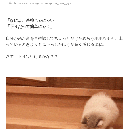
出典 : https://www.instagram.com/popo_pan_gigi/
「なによ、余裕じゃにゃい」
「下りだって簡単にゃ！」
自分が来た道を再確認してちょっとだけためらうポポちゃん。上
っているときよりも見下ろしたほうが高く感じるよね。
PECOアプリをダウンロード済みの方
さて、下りは行けるかな？？
アプリで開く
閉じる
pecodogs
pecocats
いぬ部をフォロー
ねこ部をフォロー