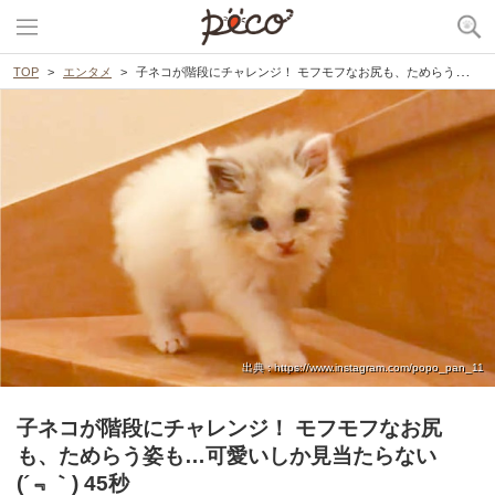
TOP
エンタメ
子ネコが階段にチャレンジ！ モフモフなお尻も、ためらう姿も…可愛いしか見当たらない(´﹃｀) 45秒
出典 : https://www.instagram.com/popo_pan_11
子ネコが階段にチャレンジ！ モフモフなお尻
も、ためらう姿も…可愛いしか見当たらない
(´﹃｀) 45秒