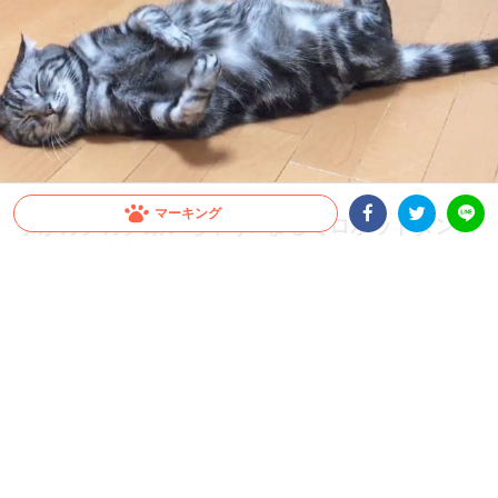
マーキング
手がカクカク動いちゃう♪ まるでロボットダンス
のような寝相をみせるニャンコさん(*≧ｍ≦*) 28秒
Facebookシェア
Twitterシェア
LINE
床に寝転がり気持ちよさそうに眠っているニャンコさん。すると何か夢を見ているの
か手が妙な動きを…！ カクカクと動き、まるでロボットのようになっちゃっていま
す！！
2021.03.24 update
蒼樹 りんどう
ペットたちの眠っている姿っていつまでも見ていられませんか？
だらしなくぐで〜んとなったり寝言をいったりと、もう愛らしさ
でいっぱいです♡