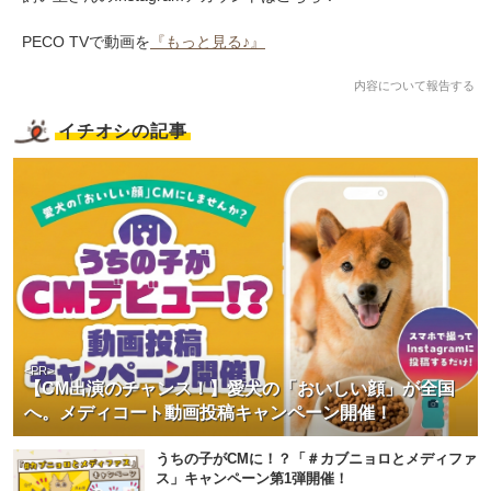
PECO TVで動画を
『もっと見る♪』
内容について報告する
イチオシの記事
<PR>
【CM出演のチャンス！】愛犬の「おいしい顔」が全国
へ。メディコート動画投稿キャンペーン開催！
うちの子がCMに！？「＃カブニョロとメディファ
ス」キャンペーン第1弾開催！