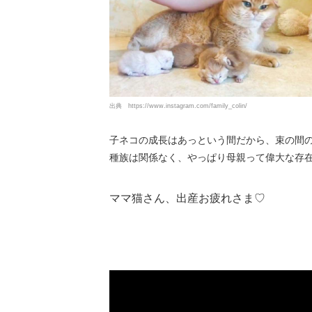
出典
https://www.instagram.com/family_colin/
子ネコの成長はあっという間だから、束の間
種族は関係なく、やっぱり母親って偉大な存
ママ猫さん、出産お疲れさま♡