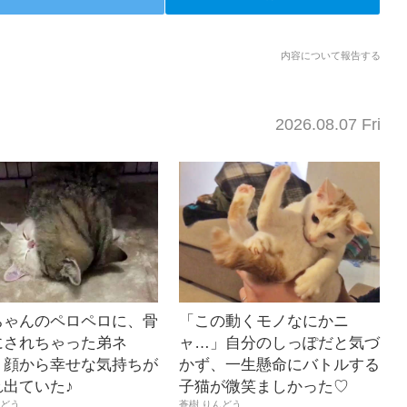
内容について報告する
2026.08.07 Fri
ちゃんのペロペロに、骨
「この動くモノなにかニ
にされちゃった弟ネ
ャ…」自分のしっぽだと気づ
。顔から幸せな気持ちが
かず、一生懸命にバトルする
れ出ていた♪
子猫が微笑ましかった♡
んどう
蒼樹 りんどう