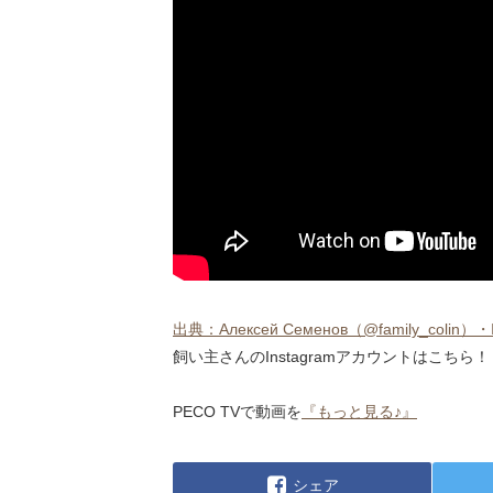
出典：Алексей Семенов（@family_colin）・Ins
飼い主さんのInstagramアカウントはこちら！
PECO TVで動画を
『もっと見る♪』
シェア