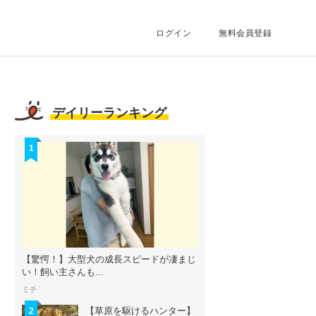
ログイン
無料会員登録
デイリーランキング
1
【驚愕！】大型犬の成長スピードが凄まじ
い！飼い主さんも...
ミチ
【草原を駆けるハンター】
2