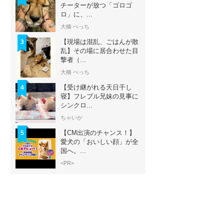
チーターが放つ「ゴロゴ
ロ」に、...
大橋 ぺっち
【現場は混乱、ごはんが散
3
乱】その場に居合わせた目
撃者（...
大橋 ぺっち
【受け継がれる天日干し
4
寝】フレブル兄妹の見事に
シンクロ...
ちゃいか
【CM出演のチャンス！】
5
愛犬の「おいしい顔」が全
国へ。...
<PR>