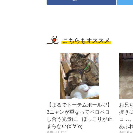
こちらもオススメ
【まるでトーテムポール♡】
お兄
3ニャンが重なってペロペロ
抜き
し合う光景に、ほっこりが止
コ…
まらない(о´∀`о)
あふ
蒼樹 りんどう
蒼樹 り