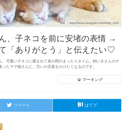
出典 ： https://www.instagram.com/family_colin/
ん、子ネコを前に安堵の表情 →
て「ありがとう」と伝えたい♡
ん。可愛い子ネコに囲まれて束の間のまったりタイム。飼い主さんのナ
張ったママ猫さんに、労いの言葉をかけたくなるのです。
マーキング
ツイート
はてブ