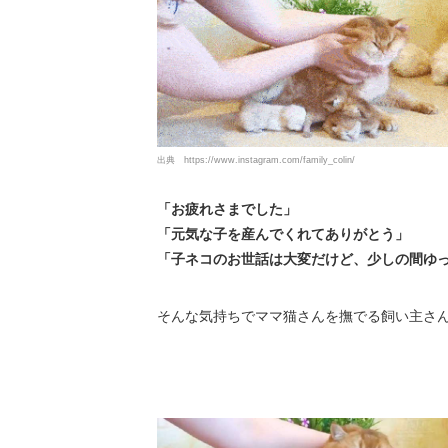
出典
https://www.instagram.com/family_colin/
「お疲れさまでした」
「元気な子を産んでくれてありがとう」
「子ネコのお世話は大変だけど、少しの間ゆ
そんな気持ちでママ猫さんを撫でる飼い主さ