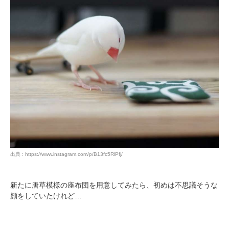
PECOアプリをダウンロード済みの方
アプリで開く
閉じる
出典 : https://www.instagram.com/p/B13fc5RlPfj/
pecodogs
pecocats
新たに唐草模様の座布団を用意してみたら、初めは不思議そうな
いぬ部をフォロー
ねこ部をフォロー
顔をしていたけれど…