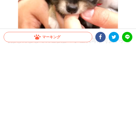
マーキング
【はじめましてのご挨拶？】垂れ耳が可愛いチワ
ワの赤ちゃん。抱っこされ指に甘える姿が愛くる
Facebookシェア
Twitterシェア
LINE
しい♡
皆さんは初めてペットたちと出会った日を覚えていますか？ 今回はそんなことを思
い出させてくれるような光景をご紹介。飼い主さんと初めて出会ったチワワの赤ちゃ
ん。抱っこされ甘える姿が可愛くて…♪
2022.03.04 update
大橋 ぺっち