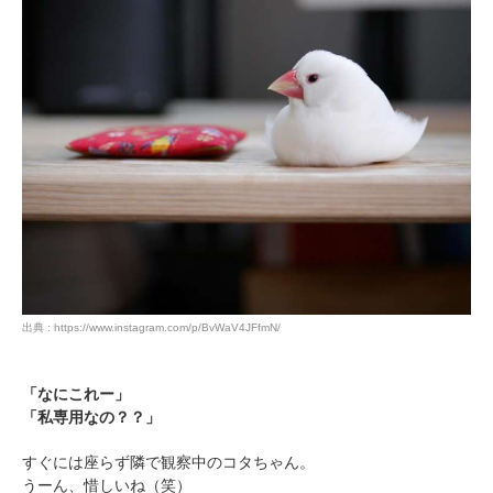
出典 : https://www.instagram.com/p/BvWaV4JFfmN/
「なにこれー」
「私専用なの？？」
すぐには座らず隣で観察中のコタちゃん。
うーん、惜しいね（笑）