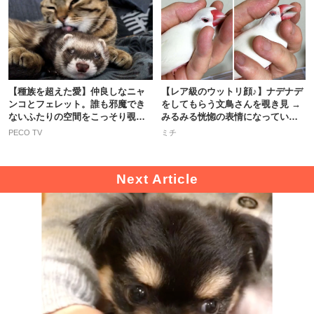
【種族を超えた愛】仲良しなニャ
【レア級のウットリ顔♪】ナデナデ
ンコとフェレット。誰も邪魔でき
をしてもらう文鳥さんを覗き見 →
ないふたりの空間をこっそり覗き
みるみる恍惚の表情になっていく
見…！
♡
PECO TV
ミチ