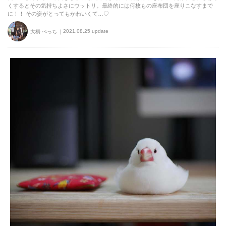
くするとその気持ちよさにウットリ。最終的には何枚もの座布団を座りこなすまで
に！！ その姿がとってもかわいくて…♡
2021.08.25 update
大橋 ぺっち