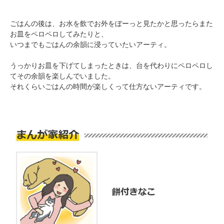
ごはんの後は、お水を飲でお外をぼーっと見たかと思ったらまた
お皿をペロペロしてみたりと、
いつまでもごはんの余韻に浸っていたいアーティ。
うっかりお皿を下げてしまったときは、台を代わりにペロペロし
PECOアプリをダウンロード済みの方
てその余韻を楽しんでいました。
アプリで開く
それくらいごはんの時間が楽しくって仕方ないアーティです。
閉じる
pecodogs
pecocats
いぬ部をフォロー
ねこ部をフォロー