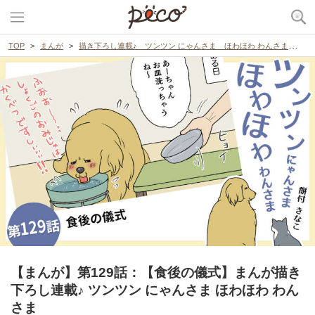
TOP
まんが
描き下ろし連載♪ ツンツン にゃんさま ほわほわ わんさま
【
【まんが】第129話：【食後の儀式】まんが描き
下ろし連載♪ ツンツン にゃんさま ほわほわ わん
さま