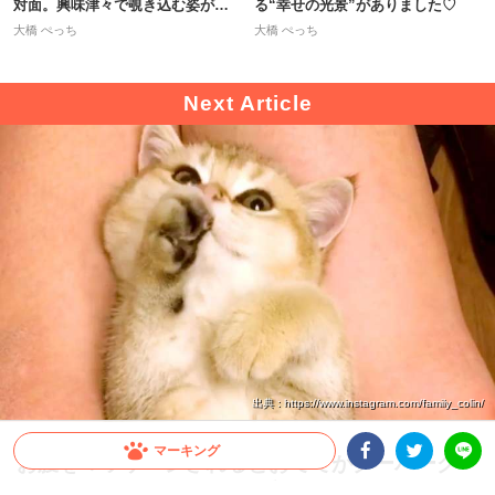
対面。興味津々で覗き込む姿が…
る“幸せの光景”がありました♡
♡
大橋 ぺっち
大橋 ぺっち
出典 : https://www.instagram.com/family_colin/
マーキング
お腹をマッサージされるとおててがグーパーグー
パー → 子ネコちゃんの可愛すぎる動きに悶絶(*
Facebookシェア
Twitterシェア
LINE