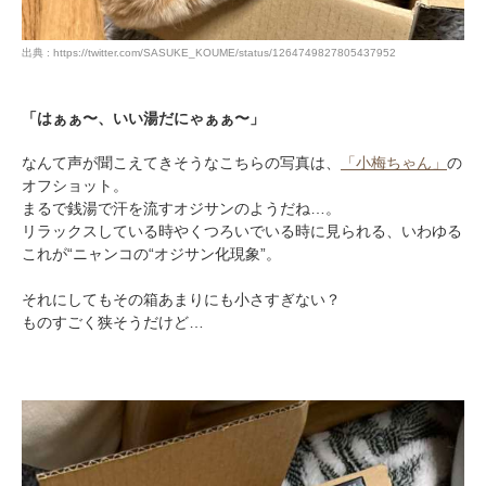
出典 : https://twitter.com/SASUKE_KOUME/status/1264749827805437952
「はぁぁ〜、いい湯だにゃぁぁ〜」
なんて声が聞こえてきそうなこちらの写真は、
「小梅ちゃん」
の
オフショット。
まるで銭湯で汗を流すオジサンのようだね…。
リラックスしている時やくつろいでいる時に見られる、いわゆる
これが“ニャンコの“オジサン化現象”。
それにしてもその箱あまりにも小さすぎない？
ものすごく狭そうだけど…