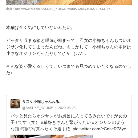
出典 : https://twitter.com/SASUKE_KOUME/status/1264749827805437952
PECOアプリをダウンロード済みの方
アプリで開く
本猫は全く気にしていないみたい。
閉じる
ピッタリ収まる箱と眠気が相まって、乙女の小梅ちゃんもついオ
ジサン化してしまったんだね。もしかして、小梅ちゃんの本体は
小さなオジサンだったりして(*´∀｀)ﾌﾌﾌ…
そんな姿が愛くるしくて、いつまでも見つめていたくなるのでし
た♪
pecodogs
pecocats
いぬ部をフォロー
ねこ部をフォロー
サスケ小梅ちゃんねる。
@SASUKE_KOUME
2020-05-25
パッと見たらオジサンがお風呂に入ってるみたいですが女の
アプリをダウンロードする
子♀です（笑） #猫好きさんと繋がりたい #オジサンのよう
な猫 #猫の写真へたくそ選手権
pic.twitter.com/cCnscR78ye