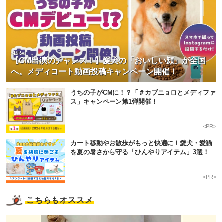
<PR>
【CM出演のチャンス！】愛犬の「おいしい顔」が全国
へ。メディコート動画投稿キャンペーン開催！
うちの子がCMに！？「＃カブニョロとメディファ
ス」キャンペーン第1弾開催！
<PR>
カート移動やお散歩がもっと快適に！愛犬・愛猫
を夏の暑さから守る「ひんやりアイテム」3選！
<PR>
こちらもオススメ