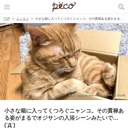
TOP
エンタメ
小さな箱に入ってくつろぐニャンコ。その貫禄ある姿がまるでオジサンの入浴シーンみたいで…(´Д`)
出典 : https://twitter.com/SASUKE_KOUME
小さな箱に入ってくつろぐニャンコ。その貫禄あ
る姿がまるでオジサンの入浴シーンみたいで…
(´Д`)