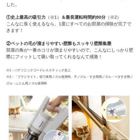
した。
①史上最高の吸引力
（※1）
＆最長運転時間約90分
（※2）
こんなに長く使えるなら、1度にすべてのお部屋の掃除が完了で
PECOアプリをダウンロード済みの方
きます！
アプリで開く
②ペットの毛が溜まりやすい壁際もスッキリ壁際集塵
部屋の角が一番ホコリが溜まりやすいので、こんなにしっかり壁
閉じる
際にフィットして吸い取ってくれるなんて感激！
※1：パナソニックコードレススティック史上
※2：「ブラシライト」切で床用ノズル使用時、子ノズル・すき間用ノズル・ペタすき間ノ
ズル・ふとん用ノズル使用時
pecodogs
pecocats
いぬ部をフォロー
ねこ部をフォロー
アプリをダウンロードする