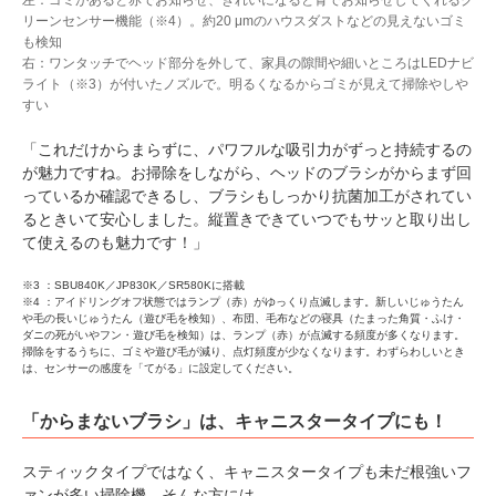
リーンセンサー機能（※4）。約20 μmのハウスダストなどの見えないゴミ
も検知
右：ワンタッチでヘッド部分を外して、家具の隙間や細いところはLEDナビ
ライト（※3）が付いたノズルで。明るくなるからゴミが見えて掃除やしや
すい
「これだけからまらずに、パワフルな吸引力がずっと持続するの
が魅力ですね。お掃除をしながら、ヘッドのブラシがからまず回
っているか確認できるし、ブラシもしっかり抗菌加工がされてい
るときいて安心しました。縦置きできていつでもサッと取り出し
て使えるのも魅力です！」
※3 ：SBU840K／JP830K／SR580Kに搭載
※4 ：アイドリングオフ状態ではランプ（赤）がゆっくり点滅します。新しいじゅうたん
や毛の長いじゅうたん（遊び毛を検知）、布団、毛布などの寝具（たまった角質・ふけ・
ダニの死がいやフン・遊び毛を検知）は、ランプ（赤）が点滅する頻度が多くなります。
掃除をするうちに、ゴミや遊び毛が減り、点灯頻度が少なくなります。わずらわしいとき
は、センサーの感度を「てがる」に設定してください。
「からまないブラシ」は、キャニスタータイプにも！
スティックタイプではなく、キャニスタータイプも未だ根強いフ
ァンが多い掃除機。そんな方には、