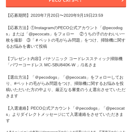
PECO CATSへ！
【応募期間】2020年7月20日〜2020年9月19日23:59
【応募方法】①InstagramのPECO公式アカウント「@pecodog
s」または「@pecocats」をフォロー ②うちの子のかわいい一
枚を撮影 ③「＃ペットの毛がらみ問題」をつけ、掃除機に関す
るお悩みを書いて投稿
【プレゼント内容】パナソニック コードレススティック掃除機
「パワーコードレス MC-SBU840K-W 」/1名さま
【選出方法】「＠pecodogs」「@pecocats」をフォローしてお
り、#ペットの毛がらみ問題をつけ、掃除機に関するお悩みを投
稿いただいた方の中より、厳正なる審査のうえ選出させていただ
きます
【入選連絡】PECO公式アカウント「＠pecodogs」「@pecocat
s」よりダイレクトメッセージにて入選連絡をさせていただきま
す
＊本キャンペーンの参加にはInstagramアカウントが必要になります。応募後アカウントを