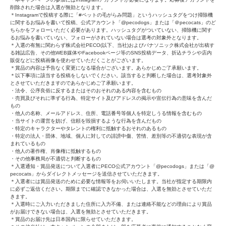
削除された場合は入選が無効となります。
＊Instagramで投稿する際に「#ペットの毛がらみ問題」というハッシュタグをつけ掃除機
に関するお悩みを書いて投稿、公式アカウント「@pecodogs」または「＠pecocats」のど
ちらかをフォローいただく必要があります。ハッシュタグがついていない、掃除機に関す
るお悩みを書いていない、フォローがされていない場合は選考の対象外となります。
＊入選の有無に関わらず株式会社PECO(以下、当社)およびパナソニック株式会社が出稿す
る雑誌広告、その他WEB媒体やFacebookページ等のSNS投稿データ、折込チラシや店内
販促などに投稿画像を使わせていただくことがございます。
＊賞品の内容は予告なく変更になる場合がございます。あらかじめご了承願います。
＊以下事項に該当する投稿をしないでください。該当すると判断した場合は、選考対象外
とさせていただきますのであらかじめご了承願います。
・法令、公序良俗に反するまたはそのおそれのある内容を含むもの
・売買及びそれに準ずる行為、特定サイト及びアドレスの掲示や宣伝行為の意味を含んだ
もの
・他人の名称、メールアドレス、住所、電話番号等個人を特定しうる情報を含むもの
・当サイトの運営を妨げ、信頼を毀損するような行為を含んだもの
・特定のキャラクターやタレントの権利に抵触するおそれのあるもの
・特定の法人・団体、地域、個人に対しての誹謗中傷、苦情、差別等の不適切な表現が含
まれているもの
・他人の著作権、肖像権に抵触するもの
・その他事務局が不適切と判断するもの
＊入選通知・賞品発送について入選者にPECO公式アカウント「@pecodogs」または「@
pecocats」からダイレクトメッセージを送信させていただきます。
＊入選者には賞品発送のために必要な情報等をお伺いいたします。当社が指定する期限内
に必ずご返信ください。期限までに確認できなかった場合は、入選を無効とさせていただ
きます。
＊入選時にご入力いただきました住所に入力不備、または連絡不能などの理由により賞品
がお届けできない場合は、入選を無効とさせていただきます。
＊賞品のお届け先は日本国内に限らせていただきます。