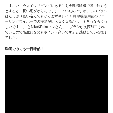
「すごい！今まではリビングにある毛を全部掃除機で吸い込もう
とすると、長い毛がからんでしまっていたのですが、このブラシ
はたっぷり吸い込んでもからまずキレイ！ 掃除機使用前のフロ
ーリングワイパーでの掃除がいらなくなるかも！？それならうれ
しいです！」 とNiko&Pokoママさん。「ブラシが抗菌加工され
ているので衛生的なのもポイント高いです」と感動している様子
でした。
動画でみても一目瞭然！