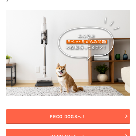
♪
PECO DOGSへ！