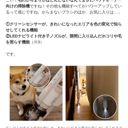
ごい！
毛のからまりがほとんどないなんてまさにペットオーナー
向けの掃除機
ですね！その他も機能すべてがパワーアップしてい
るって感じですね。からまないブラシのほか、お気に入りは…」
①クリーンセンサーが、きれいになったエリアを色の変化で知ら
せしてくれる機能
②LEDナビライト付き子ノズルが、隙間に入り込んだホコリや毛
を照らす機能
（※3）
です。
左：ゴミがあると赤でお知らせ、きれいになると青でお知らせしてくれるク