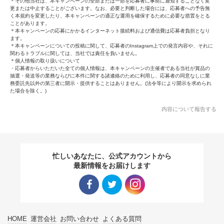
＊その他当社は、本キャンペーンの全部または一部を応募者に事前に通知することなく変
更または中止することがございます。なお、必要と判断した場合には、応募者への予告無
く本規約を変更したり、本キャンペーンの適正な運用を確保するために必要な措置をとる
ことがあります。
＊本キャンペーンの応募にかかるインターネット接続料および通信費は応募者負担となり
ます。
＊本キャンペーンについての投稿に関して、応募者のInstagram上での発言内容や、それに
関わるトラブルに関しては、当社では責任を負いません。
＊個人情報の取り扱いについて
・応募者からいただいた全ての個人情報は、本キャンペーンの主催者である当社が賞品の
抽選・発送等の業務ならびに本件に関する諸連絡のために利用し、応募者の同意なしに業
務委託先以外の第三者に開示・提供することはありません。(法令等により開示を求められ
た場合を除く。)
内容について報告する
忙しいあなたに、公式アカウントから
最新情報をお届けします
Facebo
Twitter
Instagra
HOME
運営会社
お問い合わせ
よくある質問