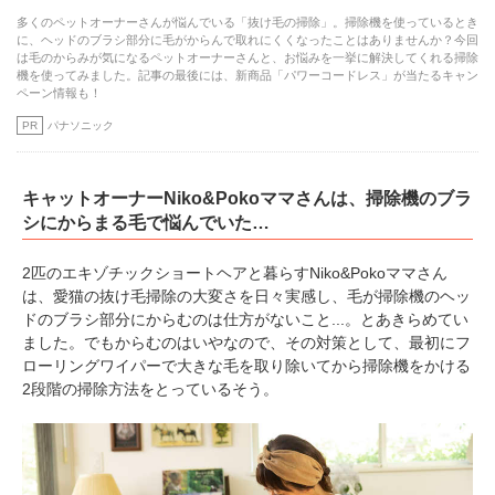
多くのペットオーナーさんが悩んでいる「抜け毛の掃除」。掃除機を使っているとき
に、ヘッドのブラシ部分に毛がからんで取れにくくなったことはありませんか？今回
は毛のからみが気になるペットオーナーさんと、お悩みを一挙に解決してくれる掃除
機を使ってみました。記事の最後には、新商品「パワーコードレス」が当たるキャン
ペーン情報も！
PR
パナソニック
キャットオーナーNiko&Pokoママさんは、掃除機のブラ
シにからまる毛で悩んでいた…
2匹のエキゾチックショートヘアと暮らすNiko&Pokoママさん
は、愛猫の抜け毛掃除の大変さを日々実感し、毛が掃除機のヘッ
ドのブラシ部分にからむのは仕方がないこと...。とあきらめてい
ました。でもからむのはいやなので、その対策として、最初にフ
ローリングワイパーで大きな毛を取り除いてから掃除機をかける
2段階の掃除方法をとっているそう。