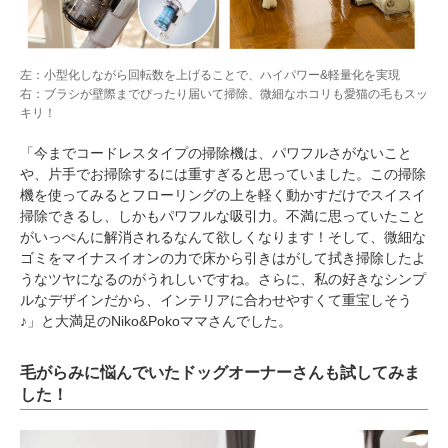
左：小型化しながら回転数を上げることで、ハイパワー&軽量化を実現
右：ブラシが壁際までぴったり届いて掃除、微細なホコリも愛猫の毛もスッ
キリ！
「今までコードレスタイプの掃除機は、パワフルさがないこと
や、片手でお掃除するには重すぎると思っていました。この掃除
機を使ってみるとフローリングの上を軽く動かすだけでスイスイ
掃除できるし、しかもパワフルな吸引力。不満に思っていたこと
がいっぺんに解消されるなんて欲しくなります！そして、微細な
ゴミをマイナスイオンの力で床から引きはがして拭き掃除したよ
うなツヤになるのがうれしいですね。さらに、私の好きなシンプ
ルなデザインだから、インテリアに合わせやすくて重宝しそう
♪」と大満足のNiko&Pokoママさんでした。
毛がらみに悩んでいたドッグオーナーさんも試してみま
した！