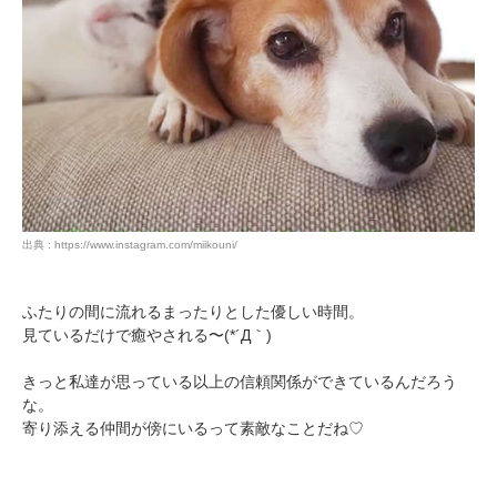
PECOアプリをダウンロード済みの方
アプリで開く
出典 : https://www.instagram.com/miikouni/
閉じる
ふたりの間に流れるまったりとした優しい時間。
見ているだけで癒やされる〜(*´Д｀)
きっと私達が思っている以上の信頼関係ができているんだろう
な。
寄り添える仲間が傍にいるって素敵なことだね♡
pecodogs
pecocats
いぬ部をフォロー
ねこ部をフォロー