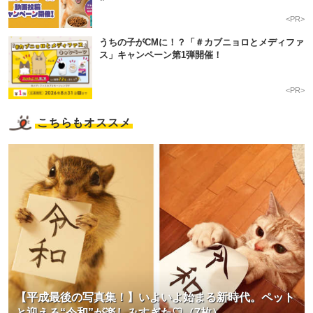
<PR>
うちの子がCMに！？「＃カブニョロとメディファ
ス」キャンペーン第1弾開催！
<PR>
こちらもオススメ
【平成最後の写真集！】いよいよ始まる新時代。ペット
と迎える“令和”が楽しみすぎた♡（7枚）