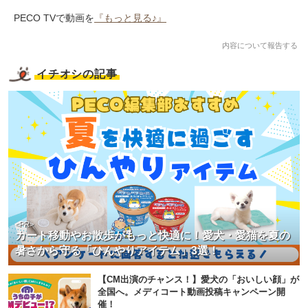
PECO TVで動画を
『もっと見る♪』
内容について報告する
イチオシの記事
<PR>
カート移動やお散歩がもっと快適に！愛犬・愛猫を夏の
暑さから守る「ひんやりアイテム」3選！
【CM出演のチャンス！】愛犬の「おいしい顔」が
全国へ。メディコート動画投稿キャンペーン開
催！