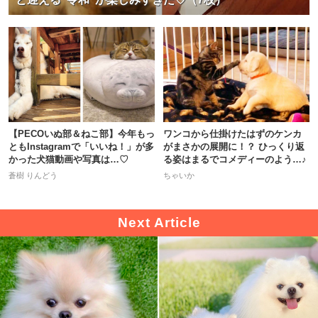
【PECOいぬ部＆ねこ部】今年もっ
ワンコから仕掛けたはずのケンカ
ともInstagramで「いいね！」が多
がまさかの展開に！？ ひっくり返
かった犬猫動画や写真は…♡
る姿はまるでコメディーのよう…♪
蒼樹 りんどう
ちゃいか