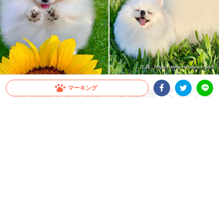
出典 : https://www.instagram.com
マーキング
【綿毛感がすごかった！！】兄妹揃ってモッフモ
フのポメラニアン。そのボリュームに驚く写真集
Facebookシェア
Twitterシェア
LINE
♡ 8枚
モフモフのワンコはたまに見かけるけれど、よりモッフモフでフワッフワなポメラニ
アン兄妹をご紹介します。つい画面越しにも触ってみたくなるような綿毛感をお楽し
みください(´ω`*)
2020.08.15 update
大橋 ぺっち
ポメラニアンって、つぶらなお目々にモフモフな毛で…いつまで
も子犬のような容姿が魅力的なワンコさん。