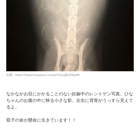
出典 : https://www.instagram.com/p/CAcqBkJHdpM/
なかなかお目にかかることのない妊娠中のレントゲン写真。ひな
ちゃんのお腹の中に映る小さな影。左右に背骨がうっすら見えて
るよ。
双子の命が懸命に生きています！！