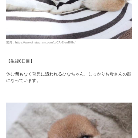
PECOアプリをダウンロード済みの方
出典 : https://www.instagram.com/p/CA-E-snB8fx/
アプリで開く
閉じる
【生後8日目】
休む間もなく育児に追われるひなちゃん。しっかりお母さんの顔
になっています。
pecodogs
pecocats
いぬ部をフォロー
ねこ部をフォロー