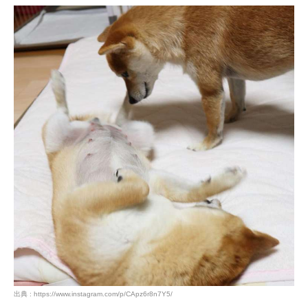
出典 : https://www.instagram.com/p/CApz6r8n7Y5/