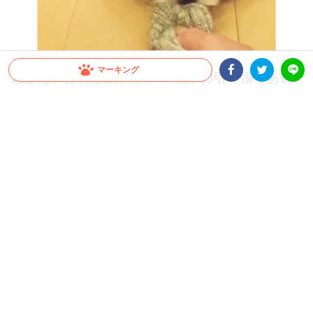
マーキング
遊びたいけれど眠いッ…！ 靴下の引っ張りあい
中に、コロコロ様子が変わっちゃうワンコ(*´艸｀
Facebookシェア
Twitterシェア
LINE
*)
靴下をくわえ、飼い主さんと引っ張りっこするワンコ♪ でも突然大人しくなっちゃい
ました。どうやら眠気に襲われている模様…。すると、これまた急に元気よく引っ張
りっこを再開するのでした！
2020.09.03 update
蒼樹 りんどう
ある日、飼い主さんと靴下の引っ張りっこをしていた
「あんず」
ちゃん。
最初こそグイグイと引っ張っていたのですが、唐突に力が弱まっ
てしまいます。
いったい何があったのでしょうか…(/ω・＼)？
一部始終をご覧ください！