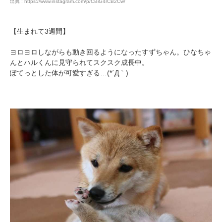
出典 : https://www.instagram.com/p/CBiG4rCB2Cw/
【生まれて3週間】
ヨロヨロしながらも動き回るようになったすずちゃん。ひなちゃ
んとハルくんに見守られてスクスク成長中。
ぽてっとした体が可愛すぎる…(*´Д｀)