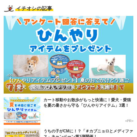
イチオシの記事
<PR>
【ひんやりアイテムプレゼント】夏のおでかけどう過ご
す？愛犬・愛猫のひんやり対策アンケート実施中！
カート移動やお散歩がもっと快適に！愛犬・愛猫
を夏の暑さから守る「ひんやりアイテム」3選！
<PR>
うちの子がCMに！？「＃カブニョロとメディファ
ス」キャンペーン第1弾開催！