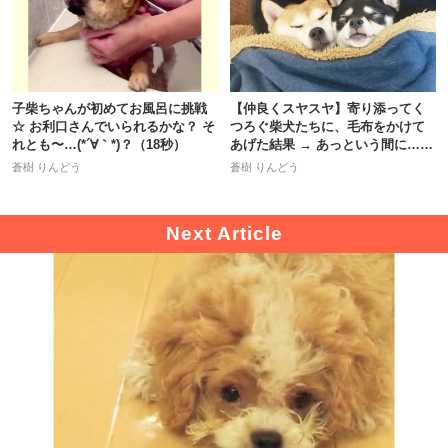
子柴ちゃんが初めてお風呂に挑戦
【仲良くスヤスヤ】寄り添ってく
☆ お利口さんでいられるかな？ そ
つろぐ柴犬たちに、毛布をかけて
れとも〜…(*´∀｀*)？（18秒）
あげた結果 → あっという間に…♪
5枚
蒼樹 りんどう
蒼樹 りんどう