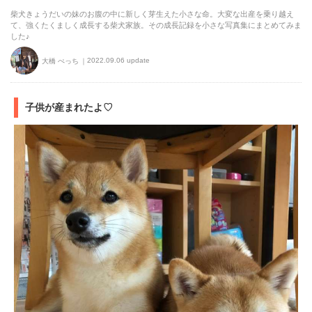
柴犬きょうだいの妹のお腹の中に新しく芽生えた小さな命。大変な出産を乗り越え
て、強くたくましく成長する柴犬家族。その成長記録を小さな写真集にまとめてみま
した♪
2022.09.06 update
大橋 ぺっち
子供が産まれたよ♡