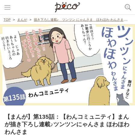
TOP
まんが
描き下ろし連載♪ ツンツン にゃんさま ほわほわ わんさま
【
【まんが】第135話：【わんコミュニティ】まん
が描き下ろし連載♪ツンツンにゃんさま ほわほわ
わんさま