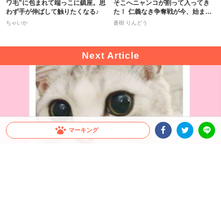
ワ毛”に包まれて端っこに鎮座。思
そこへニャンコが割って入ってき
わず手が伸ばして触りたくなる♪
た！ 仁義なき争奪戦が今、始ま
る！？
ちゃいか
蒼樹 りんどう
マーキング
Facebookシェア
Twitterシェア
LINE
出典 : https://www.instagram.com/fomo.the.cat/
美人ニャンコを至近距離で崇めたい！ 近すぎて