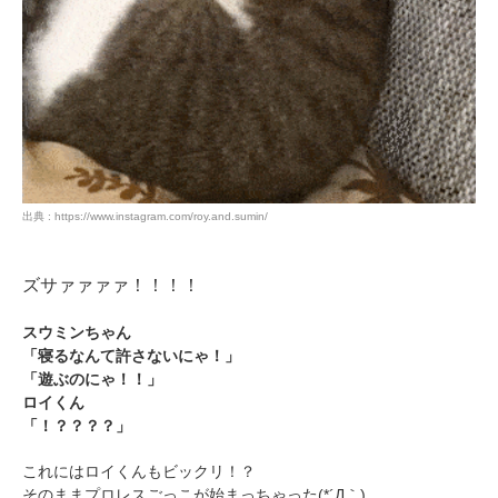
出典 : https://www.instagram.com/roy.and.sumin/
PECOアプリをダウンロード済みの方
アプリで開く
ズサァァァァ！！！！
閉じる
スウミンちゃん
「寝るなんて許さないにゃ！」
「遊ぶのにゃ！！」
ロイくん
「！？？？？」
これにはロイくんもビックリ！？
pecodogs
pecocats
そのままプロレスごっこが始まっちゃった(*´Д｀)