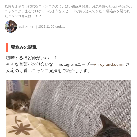
気持ちよさそうに眠るニャンコの先に、鋭い視線を発見。お尻を揺らし狙いを定めた
ニャンコが、まるでロケットのようなスピードで突っ込んできた！ 寝込みを襲われ
たニャンコさんは…！？
2021.11.06 update
大橋 ぺっち
寝込みの襲撃！
喧嘩するほど仲がいい！？
そんな言葉がお似合いな、Instagramユーザー
@roy.and.sumin
さ
ん宅の可愛いニャンコ兄妹をご紹介します。