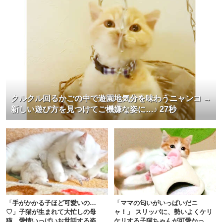
クルクル回るかごの中で遊園地気分を味わうニャンコ →
新しい遊び方を見つけてご機嫌な姿に…♪ 27秒
「手がかかる子ほど可愛いの…
「ママの匂いがいっぱいだニ
♡」子猫が生まれて大忙しの母
ャ！」 スリッパに、勢いよくケリ
猫。愛情いっぱいお世話する姿に
ケリする子猫ちゃんが可愛かった♪