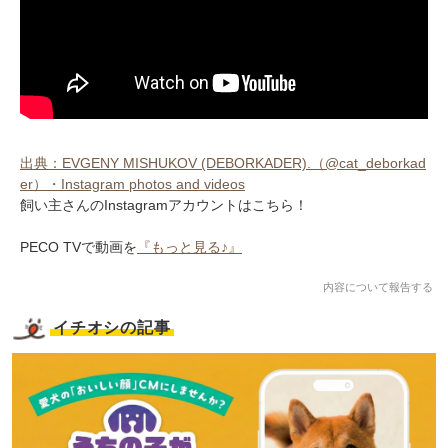
出典：EVGENY MISHUKOV (DEBORKADER).（@cat_deborkad
er）・Instagram photos and videos
飼い主さんのInstagramアカウントはこちら！
PECO TVで動画を
『もっと見る♪』
内容について報告する
イチオシの記事