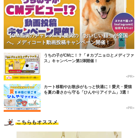
<PR>
【CM出演のチャンス！】愛犬の「おいしい顔」が全国
へ。メディコート動画投稿キャンペーン開催！
うちの子がCMに！？「＃カブニョロとメディファ
ス」キャンペーン第1弾開催！
<PR>
カート移動やお散歩がもっと快適に！愛犬・愛猫
を夏の暑さから守る「ひんやりアイテム」3選！
<PR>
こちらもオススメ