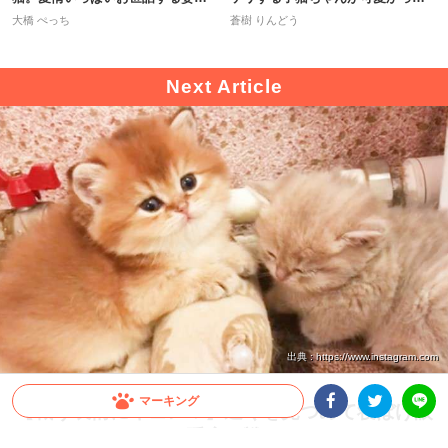
心温まる！
22秒
大橋 ぺっち
蒼樹 りんどう
出典 : https://www.instagram.com
マーキング
【戦う表情にキュン♡】遠くを見つめて寝ぼけ眼
なニャンコちゃん。睡魔と戦ってみるけど…(*´Д
Facebookシェア
Twitterシェア
LINE