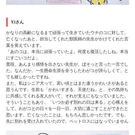
Y.Iさん
かなりの高齢になるまで頑張って生きていたウチのコに対して、
亡くなったあと、担当してくれた獣医師の先生がかけてくれた言
葉を覚えています。
「あのコは、本当に頑張っていたよ。何度も復活したしね。本当
にすごいコだよ」
普段、あんまり感情を出さない先生が、ぼそっと言った一言でし
た。なんだか、一生懸命生涯を全うしたわがコが誇らしくて、と
ても嬉しかったですね。
また、私はシニア犬って、若い頃とはまた違うかわいさがあると
思うんです。生前も「かわいすぎる、天使だね」と、その気持ち
に共感してくれる友人がいて、それが支えにもなっていました。
そういうこともあり、「いつか必ず別れの日は来る」と心構えを
して、わがコとの日々を一日一日、大切に過ごすことができたと
思います。亡くなったことは、もちろん悲しかったです。でも、
先に別れを受け入れていたので、ペットロスにはなっていません