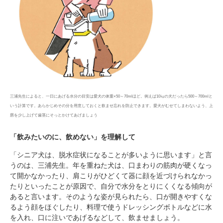
三浦先生によると、一日にあげる水分の目安は愛犬の体重×50～70mlほど。例えば10㎏の犬だったら500～700mlと
いう計算です。あらかじめその分を用意しておくと飲ませ忘れを防止できます。愛犬がむせてしまわないよう、上
唇を少し上げて歯茎にそっとかけてあげましょう
「飲みたいのに、飲めない」を理解して
「シニア犬は、脱水症状になることが多いように思います」と言
うのは、三浦先生。年を重ねた犬は、口まわりの筋肉が硬くなっ
て開かなかったり、肩こりがひどくて器に顔を近づけられなかっ
たりといったことが原因で、自分で水分をとりにくくなる傾向が
あると言います。そのような姿が見られたら、口が開きやすくな
るよう顔をほぐしたり、料理で使うドレッシングボトルなどに水
を入れ、口に注いであげるなどして、飲ませましょう。