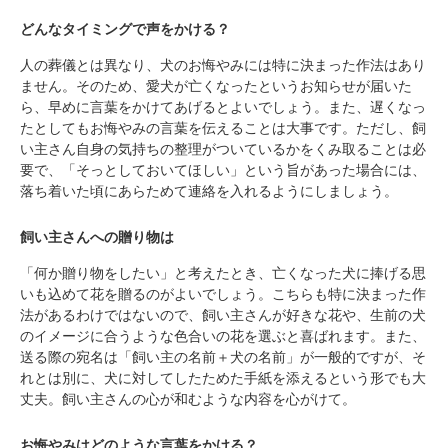
どんなタイミングで声をかける？
人の葬儀とは異なり、犬のお悔やみには特に決まった作法はあり
ません。そのため、愛犬が亡くなったというお知らせが届いた
ら、早めに言葉をかけてあげるとよいでしょう。また、遅くなっ
たとしてもお悔やみの言葉を伝えることは大事です。ただし、飼
い主さん自身の気持ちの整理がついているかをくみ取ることは必
要で、「そっとしておいてほしい」という旨があった場合には、
落ち着いた頃にあらためて連絡を入れるようにしましょう。
飼い主さんへの贈り物は
「何か贈り物をしたい」と考えたとき、亡くなった犬に捧げる思
いも込めて花を贈るのがよいでしょう。こちらも特に決まった作
法があるわけではないので、飼い主さんが好きな花や、生前の犬
のイメージに合うような色合いの花を選ぶと喜ばれます。また、
送る際の宛名は「飼い主の名前＋犬の名前」が一般的ですが、そ
れとは別に、犬に対してしたためた手紙を添えるという形でも大
丈夫。飼い主さんの心が和むような内容を心がけて。
お悔やみはどのような言葉をかける？