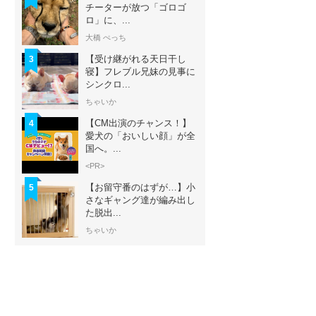
チーターが放つ「ゴロゴ
ロ」に、...
大橋 ぺっち
【受け継がれる天日干し
3
寝】フレブル兄妹の見事に
シンクロ...
ちゃいか
【CM出演のチャンス！】
4
愛犬の「おいしい顔」が全
国へ。...
<PR>
【お留守番のはずが…】小
5
さなギャング達が編み出し
た脱出...
ちゃいか