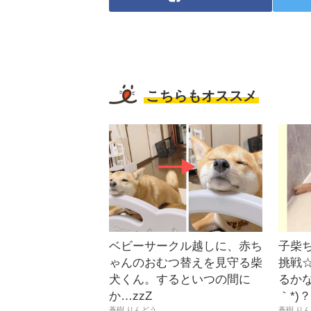
こちらもオススメ
ベビーサークル越しに、赤ち
子柴
ゃんのおむつ替えを見守る柴
挑戦
犬くん。するといつの間に
るかな
か…zzZ
｀*)
蒼樹 りんどう
蒼樹 り