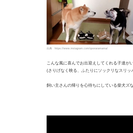
出典
https://www.instagram.com/qooraramama/
こんな風に喜んでお出迎えしてくれる子達が
(さりげなく映る、ふたりにソックリなスリッ
飼い主さんの帰りを心待ちにしている柴犬ズな