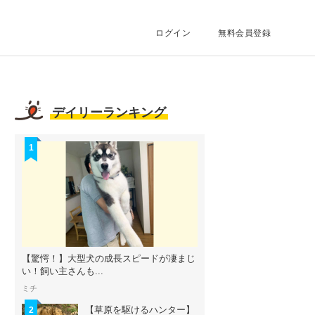
ログイン
無料会員登録
デイリーランキング
1
【驚愕！】大型犬の成長スピードが凄まじ
い！飼い主さんも...
ミチ
【草原を駆けるハンター】
2