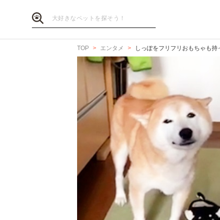
TOP
エンタメ
しっぽをフリフリおもちゃも持