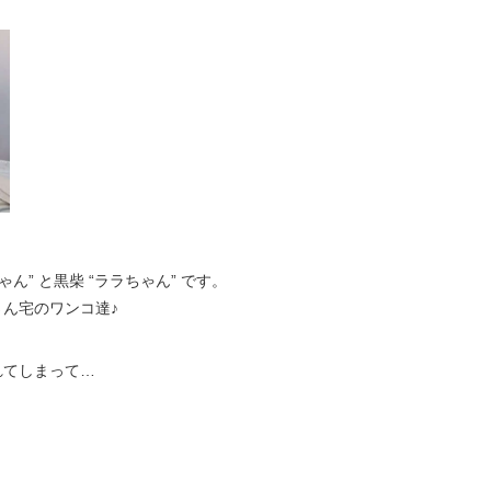
ん” と黒柴 “ララちゃん” です。
さん宅のワンコ達♪
れてしまって…