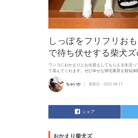
しっぽをフリフリおも
で待ち伏せする柴犬ズ
ワンコにおかえりとお出迎えしてもらえる生活っ
て喜んでくれます。ぜひ幸せな帰宅風景を疑似体験し
ちゃいか
更新日：
2021.08.17
シェア
おかえり柴犬ズ