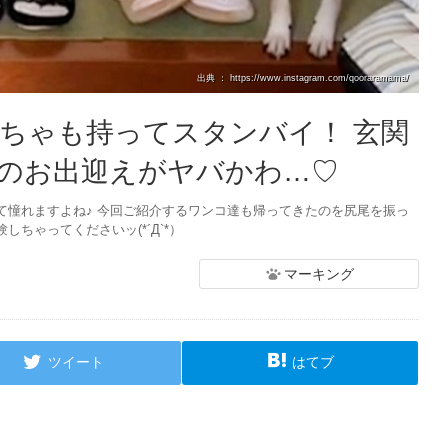
出典 ： https://www.instagram.com/qooraramama/
ちゃも持ってスタンバイ！ 玄関
のお出迎えがヤバかわ…♡
て憧れますよね♪ 今回ご紹介するワンコ達も帰ってきたのを尻尾を振っ
ちゃってくださいッ(*´Д`*）
マーキング
ツイート
はてブ