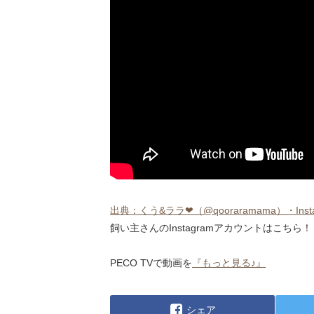
出典：くう&ララ❤︎（@qooraramama）・Instagra
飼い主さんのInstagramアカウントはこちら！
PECO TVで動画を
『もっと見る♪』
シェア