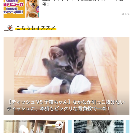
催！
<PR>
こちらもオススメ
【ティッシュ VS 子猫ちゃん】なかなか引っこ抜けない
ティッシュに、本猫もビックリな背負投で一本！