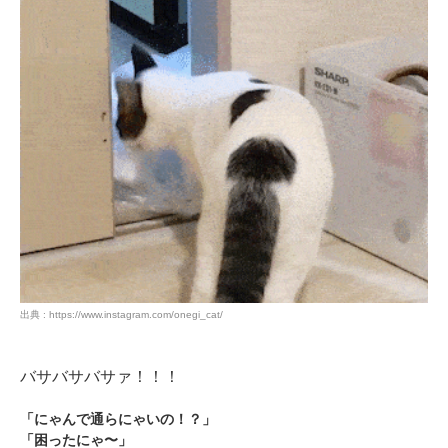
PECOアプリをダウンロード済みの方
アプリで開く
閉じる
出典 : https://www.instagram.com/onegi_cat/
pecodogs
pecocats
いぬ部をフォロー
ねこ部をフォロー
バサバサバサァ！！！
「にゃんで通らにゃいの！？」
「困ったにゃ〜」