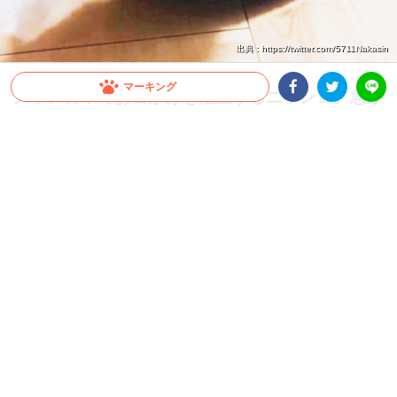
出典 : https://twitter.com/5711Nakasin
マーキング
ズボンの中でお出かけを阻止するニャンコ。急が
ないといけないのに…モゾモゾ動く姿があざとカ
Facebookシェア
Twitterシェア
LINE
ワイイ♡
飼い主さんの衣類が好きな子って多いんじゃないでしょうか。気づくとズボンや、ト
レーナーの上で寝ていたり…。その姿を見て密かに自分への愛を感じる飼い主さんも
また多いはずです(笑) 今回ご紹介するニャンコもそのひとりでした♪
2022.08.29 update
ちゃいか
ズボンにすっぽり！？