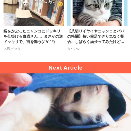
袋をかぶったニャンコにドッキリ
【爪切りイヤイヤニャンコとパパ
を仕掛ける白猫さん → まさかの逆
の格闘】短い前足でさり気なく拒
ドッキリで、宙を舞う(ﾉ´∀｀*)
否。しばらく頑張ってみたけど…
大橋 ぺっち
ちゃいか