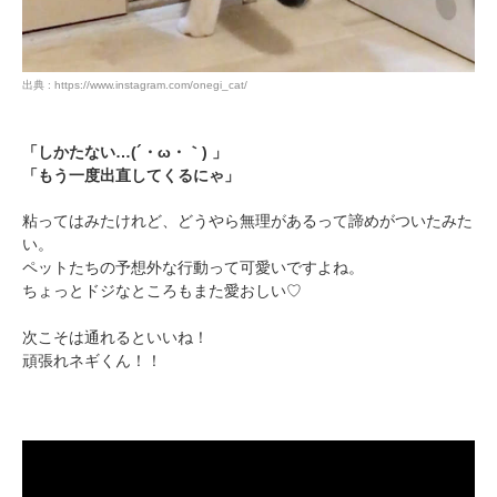
出典 : https://www.instagram.com/onegi_cat/
「しかたない…(´・ω・｀) 」
「もう一度出直してくるにゃ」
粘ってはみたけれど、どうやら無理があるって諦めがついたみた
い。
ペットたちの予想外な行動って可愛いですよね。
ちょっとドジなところもまた愛おしい♡
次こそは通れるといいね！
頑張れネギくん！！