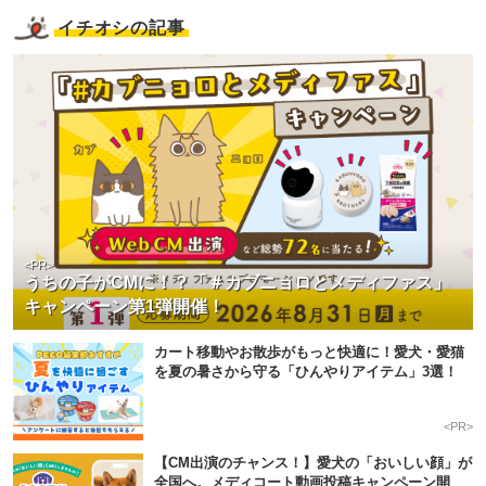
イチオシの記事
<PR>
うちの子がCMに！？「＃カブニョロとメディファス」
キャンペーン第1弾開催！
カート移動やお散歩がもっと快適に！愛犬・愛猫
を夏の暑さから守る「ひんやりアイテム」3選！
<PR>
【CM出演のチャンス！】愛犬の「おいしい顔」が
全国へ。メディコート動画投稿キャンペーン開