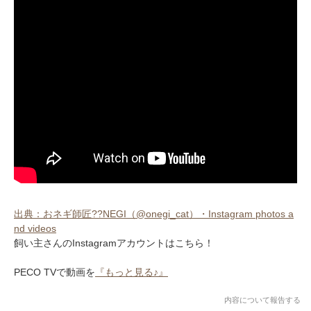
出典：おネギ師匠??NEGI（@onegi_cat）・Instagram photos a
nd videos
飼い主さんのInstagramアカウントはこちら！
PECO TVで動画を
『もっと見る♪』
内容について報告する