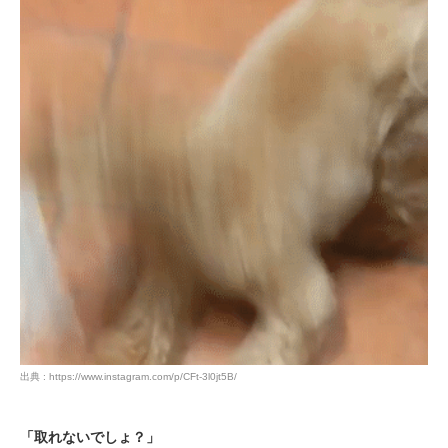
pecodogs
pecocats
いぬ部をフォロー
ねこ部をフォロー
アプリをダウンロードする
出典 : https://www.instagram.com/p/CFt-3l0jt5B/
「取れないでしょ？」