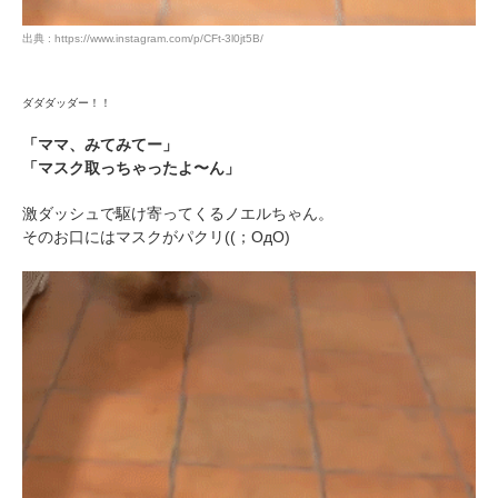
出典 : https://www.instagram.com/p/CFt-3l0jt5B/
ダダダッダー！！
「ママ、みてみてー」
「マスク取っちゃったよ〜ん」
激ダッシュで駆け寄ってくるノエルちゃん。
そのお口にはマスクがパクリ((；OдO)