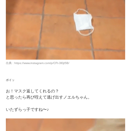
出典 : https://www.instagram.com/p/CFt-3l0jt5B/
PECOアプリをダウンロード済みの方
ポイッ
アプリで開く
お！マスク返してくれるの？
閉じる
と思ったら再び咥えて逃げ出すノエルちゃん。
いたずらっ子ですね〜♪