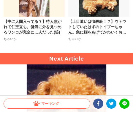
【中に人間入ってる？】待人焦が
【上目遣いは悩殺級！？】ウトウ
れて仁王立ち。健気に外を見つめ
トしていたはずのトイプーちゃ
るワンコが完全に…人だった(笑)
ん。急に顔をあげてかわいくおね
だり♡
ちゃいか
ちゃいか
マーキング
Facebookシェア
Twitterシェア
LINE