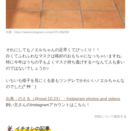
出典 : https://www.instagram.com/p/CFt-3l0jt5B/
それにしてもノエルちゃんの足早くてびっくり！！
白くてふわふわなマスクは格好のおもちゃになっちゃいますね。
特に今年はうちの子もよくマスク持ち逃げするーなんて人も多い
のではないでしょうか♪
いちいち様子を見にくる姿もツンデレでかわいいノエルちゃんな
のでした(*´艸｀)
出典：のえる（@noel.10.23）・Instagram photos and videos
飼い主さんのInstagramアカウントはこちら！
内容について報告する
イチオシの記事