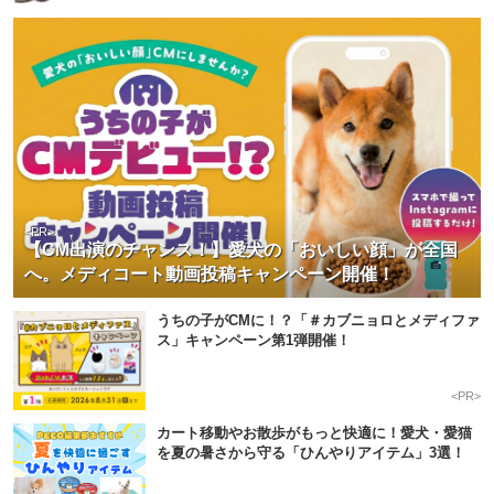
<PR>
【CM出演のチャンス！】愛犬の「おいしい顔」が全国
へ。メディコート動画投稿キャンペーン開催！
うちの子がCMに！？「＃カブニョロとメディファ
ス」キャンペーン第1弾開催！
<PR>
カート移動やお散歩がもっと快適に！愛犬・愛猫
を夏の暑さから守る「ひんやりアイテム」3選！