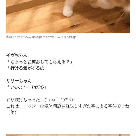
出典 : https://www.instagram.com/p/BW-IlDbAPUg/
イヴちゃん
「ちょっとお尻おしてもらえる？」
PECOアプリをダウンロード済みの方
「行ける気がするの」
アプリで開く
リリーちゃん
「いいよ〜」ﾁｮﾝﾁｮﾝ♪
閉じる
すり抜けちゃった…(´；ω；｀)ﾌﾞﾜｯ
これは…ニャンコの液体問題を軽視しすぎた事による事件ですね
（笑）
pecodogs
pecocats