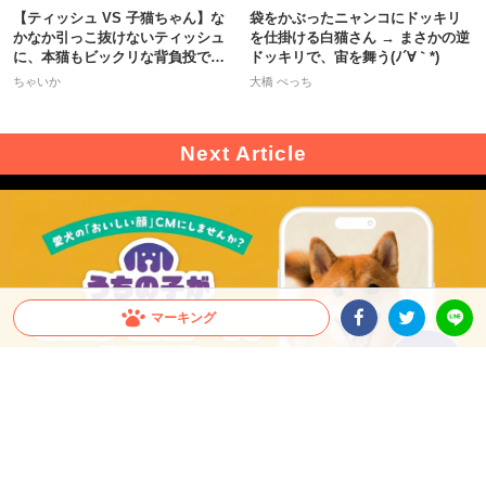
【ティッシュ VS 子猫ちゃん】な
袋をかぶったニャンコにドッキリ
かなか引っこ抜けないティッシュ
を仕掛ける白猫さん → まさかの逆
に、本猫もビックリな背負投で一
ドッキリで、宙を舞う(ﾉ´∀｀*)
本！
ちゃいか
大橋 ぺっち
マーキング
Facebookシェア
Twitterシェア
LINE