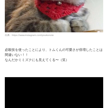
pecodogs
pecocats
いぬ部をフォロー
ねこ部をフォロー
出典 : https://www.instagram.com/youkonote
アプリをダウンロードする
必殺技を使ったことにより、トムくんの可愛さが倍増したことは
間違いない！！
なんだかミミズクにも見えてくる〜（笑）