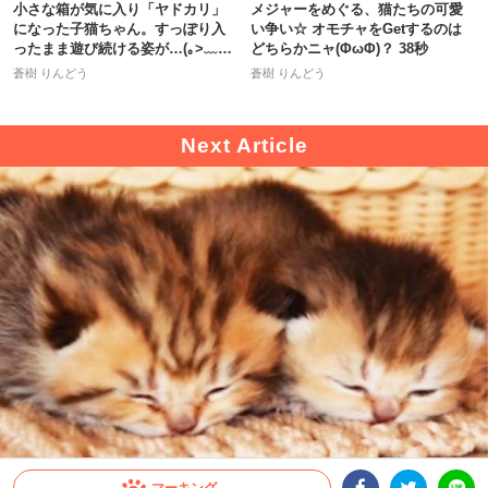
小さな箱が気に入り「ヤドカリ」
メジャーをめぐる、猫たちの可愛
になった子猫ちゃん。すっぽり入
い争い☆ オモチャをGetするのは
ったまま遊び続ける姿が…(｡>﹏
どちらかニャ(ΦωΦ)？ 38秒
<｡)
蒼樹 りんどう
蒼樹 りんどう