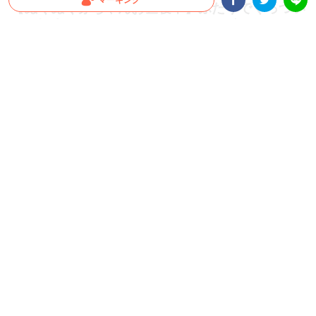
マーキング
【ぬくぬく赤ちゃんお昼寝中】ふたりでくっつい
たら極上の温もり♡ ふわふわ子猫の癒しタイム♪
Facebookシェア
Twitterシェア
LINE
見た目もそっくりな子猫のふたり。終始ふわふわの体をくっつけあって仲が良いのが
伝わってきます。飼い主さんが上からお布団をかけてあげるとその距離は究極に近づ
いて…。
2021.09.07 update
ちゃいか
いっしょに暖まろうね♡