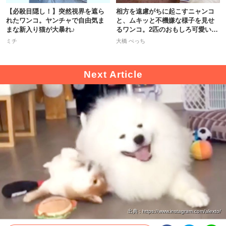
【必殺目隠し！】突然視界を遮ら
相方を遠慮がちに起こすニャンコ
れたワンコ。ヤンチャで自由気ま
と、ムキッと不機嫌な様子を見せ
まな新入り猫が大暴れ♪
るワンコ。2匹のおもしろ可愛い43
秒♪
ミチ
大橋 ぺっち
出典 : https://www.instagram.com/alexto/