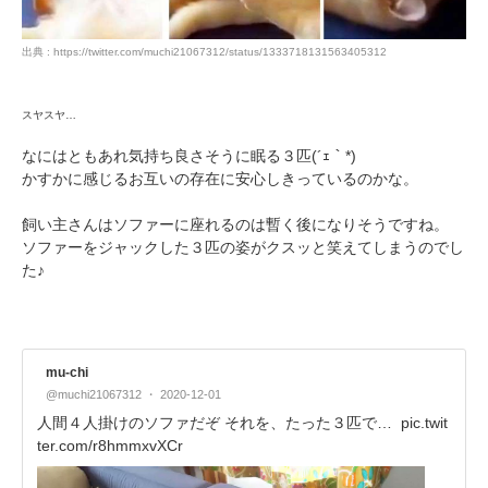
出典 : https://twitter.com/muchi21067312/status/1333718131563405312
スヤスヤ…
なにはともあれ気持ち良さそうに眠る３匹(´ｪ｀*)
かすかに感じるお互いの存在に安心しきっているのかな。
飼い主さんはソファーに座れるのは暫く後になりそうですね。
ソファーをジャックした３匹の姿がクスッと笑えてしまうのでし
た♪
mu-chi
@muchi21067312
2020-12-01
人間４人掛けのソファだぞ それを、たった３匹で…
pic.twit
ter.com/r8hmmxvXCr