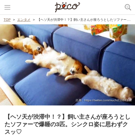
TOP
エンタメ
【ヘソ天が渋滞中！？】飼い主さんが座ろうとしたソファーで爆睡の3匹。シンクロ姿に思わずクスッ♡
出典 : https://twitter.com/muchi21067312
【ヘソ天が渋滞中！？】飼い主さんが座ろうとし
たソファーで爆睡の3匹。シンクロ姿に思わずク
スッ♡