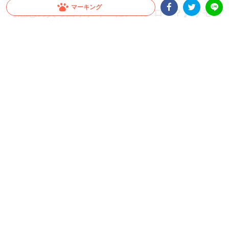
マーキング
【魅惑の真っ白ボディーにメロメロ！？】サモエ
ドくんが柴犬ちゃんからモテる理由とは…♪
Facebookシェア
Twitterシェア
LINE
ワンコ同士でもお互いの個性に惹かれるのかな？と気になってしまいますよね。今回
ご紹介するワンコも個性豊かな犬種でしたが、それぞれの良い部分をちゃんと理解し
ているように見えます。 ふたりの関係性にきゅん♡
2021.07.17 update
ちゃいか
モテモテの秘訣は…？