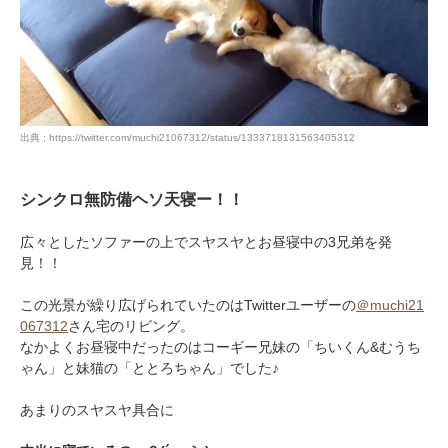
出典 : https://twitter.com/muchi21067312/status/1333718131563405312
シンクロ無防備ヘソ天寝ー！！
広々としたソファーの上でスヤスヤとお昼寝中の3兄弟を発
見！！
この光景が繰り広げられていたのはTwitterユーザーの
＠muchi21
067312
さん宅のリビング。
なかよくお昼寝中だったのはコーギー兄妹の「ちいくん&むうち
ゃん」と妹猫の「ととろちゃん」でした♪
あまりのスヤスヤ具合に