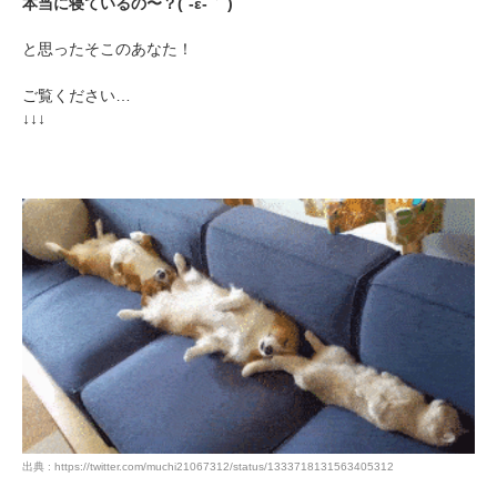
本当に寝ているの〜？(´-ε-｀ )
と思ったそこのあなた！
ご覧ください…
↓↓↓
出典 : https://twitter.com/muchi21067312/status/1333718131563405312