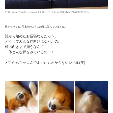
出典 : https://twitter.com/muchi21067312/status/1333750244496982017
PECOアプリをダウンロード済みの方
横からみても3両電車のように綺麗に並んでいますね。
アプリで開く
誰から始めたお昼寝なんだろう。
閉じる
どうしてみんな仰向けになったの。
頭の向きまで揃うなんて…。
一体どんな夢をみているのー！
どこからツッコんでよいかもわからないレベル(笑)
pecodogs
pecocats
いぬ部をフォロー
ねこ部をフォロー
アプリをダウンロードする