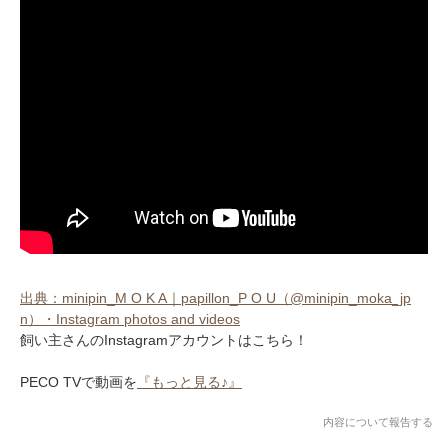
出典：minipin_M O K A｜papillon_P O U（@minipin_moka_jp
n）・Instagram photos and videos
飼い主さんのInstagramアカウントはこちら！
PECO TVで動画を
『もっと見る♪』
内容について報告する