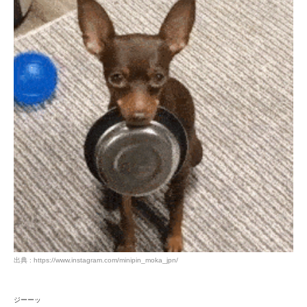
出典 : https://www.instagram.com/minipin_moka_jpn/
ジーーッ