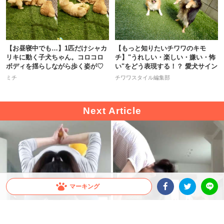
【お昼寝中でも…】1匹だけシャカ
【もっと知りたいチワワのキモ
リキに動く子犬ちゃん。コロコロ
チ】"うれしい・楽しい・嫌い・怖
ボディを揺らしながら歩く姿が♡
い"をどう表現する！？ 愛犬サイン
ミチ
チワワスタイル編集部
マーキング
Facebookシェア
Twitterシェア
LINE