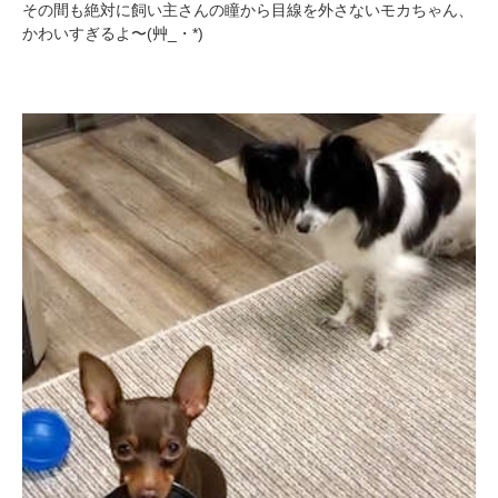
その間も絶対に飼い主さんの瞳から目線を外さないモカちゃん、
かわいすぎるよ〜(艸_・*)
pecodogs
pecocats
いぬ部をフォロー
ねこ部をフォロー
アプリをダウンロードする