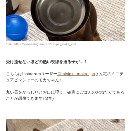
出典 : https://www.instagram.com/minipin_moka_jpn/
受け流せないほどの熱い視線を送る子が…！
こちらはInstagramユーザー
＠minipin_moka_jpn
さん宅のミニチ
ュアピンシャーのモカちゃん♪
丸い器をがっしりとお口に咥え、確実にごはんのおねだりである
ことが想像できますね(笑)