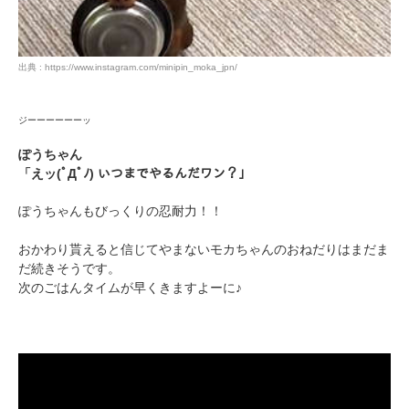
出典 : https://www.instagram.com/minipin_moka_jpn/
ジーーーーーーッ
ぽうちゃん
「えッ(ﾟДﾟﾉ) いつまでやるんだワン？」
ぽうちゃんもびっくりの忍耐力！！
おかわり貰えると信じてやまないモカちゃんのおねだりはまだま
だ続きそうです。
次のごはんタイムが早くきますよーに♪