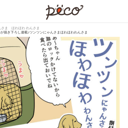
PECO
んさま ほわほわ わんさま
んが描き下ろし連載♪ツンツンにゃんさまほわほわわんさま