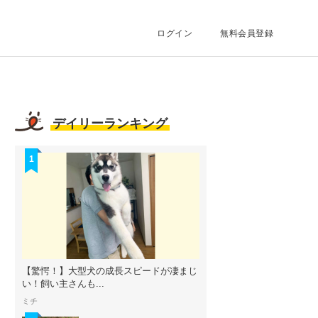
ログイン
無料会員登録
デイリーランキング
1
【驚愕！】大型犬の成長スピードが凄まじ
い！飼い主さんも...
ミチ