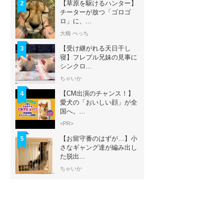
【草原を駆けるハンター】
2
チーターが放つ「ゴロゴ
ロ」に、...
大橋 ぺっち
【受け継がれる天日干し
3
寝】フレブル兄妹の見事に
シンクロ...
ちゃいか
【CM出演のチャンス！】
4
愛犬の「おいしい顔」が全
国へ。...
<PR>
【お留守番のはずが…】小
5
さなギャング達が編み出し
た脱出...
ちゃいか