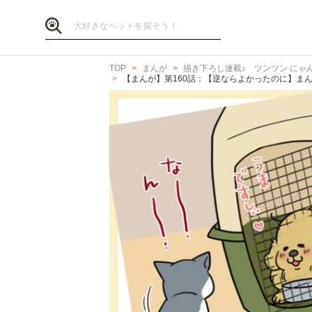
TOP
まんが
描き下ろし連載♪ ツンツン にゃ
【まんが】第160話：【逆ならよかったのに】ま