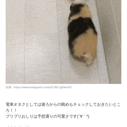
PECOアプリをダウンロード済みの方
アプリで開く
出典 : https://www.instagram.com/p/CJ8C-gDAoA2/
閉じる
電車オタクとしては後ろからの眺めもチェックしておきたいとこ
ろ！！
プリプリおしりは予想通りの可愛さです(´∀｀*)