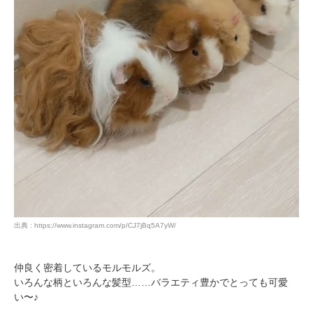
出典 : https://www.instagram.com/p/CJ7jBq5A7yW/
仲良く密着しているモルモルズ。
いろんな柄といろんな髪型……バラエティ豊かでとっても可愛
い〜♪