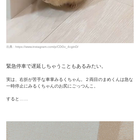
出典 : https://www.instagram.com/p/CDGv_4cginD/
緊急停車で遅延しちゃうこともあるみたい。
実は、右折が苦手な車掌みるくちゃん。２両目のまめくんは急な
一時停止にみるくちゃんのお尻にごっつんこ。
すると……