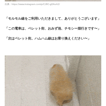
出典 : https://www.instagram.com/p/CJ8C-gDAoA2/
「モルモル線をご利用いただきまして、ありがとうございます」
「この電車は、ペレット街、おみず池、チモシー畑行きです〜」
「次はペレット街。ハムハム線はお乗り換えください〜」