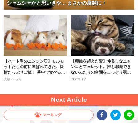
シャムシャかと思いきや… まさかの展開に！
【ハート型のニンジン♡】モルモ
【種族を超えた愛】仲良しなニャ
ットたちの前に運ばれてきた、愛
ンコとフェレット。誰も邪魔でき
情たっぷりご飯！ 夢中で食べる姿
ないふたりの空間をこっそり覗き
が…♡
見…！
大橋 ぺっち
PECO TV
マーキング
Facebookシェア
Twitterシェア
LINE