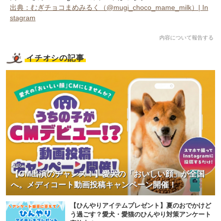
出典：むぎチョコまめみるく（@mugi_choco_mame_milk）| In
stagram
内容について報告する
イチオシの記事
<PR>
【CM出演のチャンス！】愛犬の「おいしい顔」が全国
へ。メディコート動画投稿キャンペーン開催！
【ひんやりアイテムプレゼント】夏のおでかけど
う過ごす？愛犬・愛猫のひんやり対策アンケート