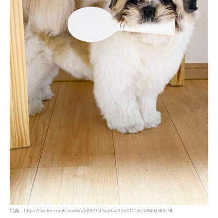
出典 : https://twitter.com/tanuki20200215/status/1361155872945180674