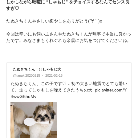
しかしながら咄嗟に “しゃもじ” をチョイスするなんてセンス良
すぎ♡
たぬきちくんやさしい癒やしをありがとう(´∀｀)o
今回は幸いにも飼い主さんやたぬきちくんが無事で本当に良かっ
たです。みなさまもくれぐれも余震にお気をつけてくださいね。
たぬきちくん！@しゃもじ犬
@tanuki20200215
2021-02-15
たぬきちくん、この子です♡ ↓ 初の大きい地震でとても驚い
て、走ってしゃもじを咥えてきたうちの犬
pic.twitter.com/Y
BwwGBhuMv