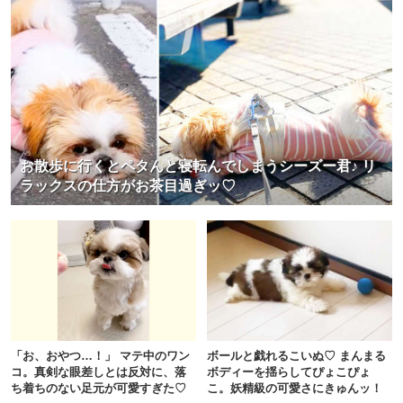
お散歩に行くとペタんと寝転んでしまうシーズー君♪ リ
ラックスの仕方がお茶目過ぎッ♡
「お、おやつ…！」 マテ中のワン
ボールと戯れるこいぬ♡ まんまる
コ。真剣な眼差しとは反対に、落
ボディーを揺らしてぴょこぴょ
ち着ちのない足元が可愛すぎた♡
こ。妖精級の可愛さにきゅんッ！