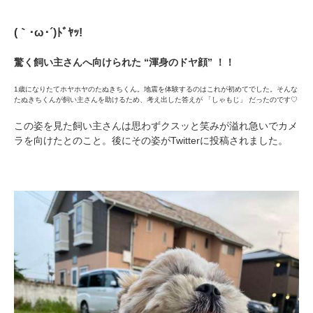
PECOアプリをダウンロード済みの方
(｀･ω･´)ﾄﾞﾔｯ!
アプリで開く
驚く飼い主さんへ向けられた “渾身のドヤ顔” ！！
閉じる
1歳になりたてホヤホヤのたぬきちくん。地震を体験するのはこれが初めてでした。そんな
たぬきちくんが飼い主さんを助けるため、考え出した答えが 「しゃもじ」 だったのです♡
この姿を見た飼い主さんは思わずクスッと笑みが溢れ急いでカメ
ラを向けたとのこと。後にその姿がTwitterに投稿されました。
pecodogs
pecocats
いぬ部をフォロー
ねこ部をフォロー
アプリをダウンロードする