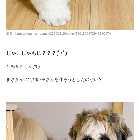
出典 : https://twitter.com/tanuki20200215/status/1361155872945180674
しゃ、しゃもじ？？？(ﾟｪﾟ)
たぬきちくん(笑)
まさかそれで飼い主さんを守ろうとしたのかい？