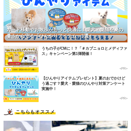
<PR>
カート移動やお散歩がもっと快適に！愛犬・愛猫を夏の
暑さから守る「ひんやりアイテム」3選！
うちの子がCMに！？「＃カブニョロとメディファ
ス」キャンペーン第1弾開催！
<PR>
【ひんやりアイテムプレゼント】夏のおでかけど
う過ごす？愛犬・愛猫のひんやり対策アンケート
実施中！
<PR>
こちらもオススメ