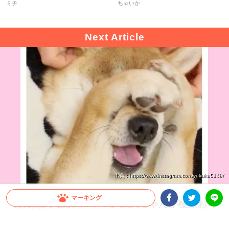
ミチ
ちゃいか
出典 : https://www.instagram.com/yukuku5149/
マーキング
【お顔は事務所NG！？】柴犬ちゃんが極上お耳
マッサージに悶絶！ 両手でガードする姿がキュ
Facebookシェア
Twitterシェア
LINE