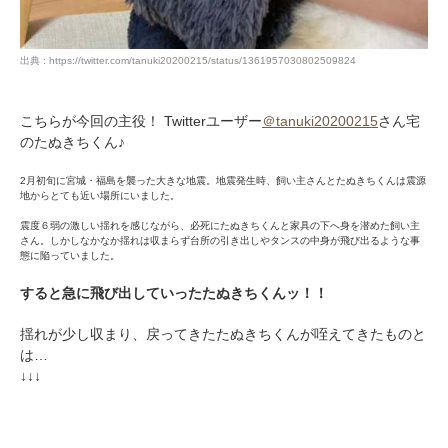
出典 : https://twitter.com/tanuki20200215/status/1361957030802509824
こちらが今回の主役！ Twitterユーザー
＠tanuki20200215
さん宅
のたぬきちくん♪
2月初旬に宮城・福島を襲った大きな地震。地震発生時、飼い主さんとたぬきちくんは震源
地からとても近い場所にいました。
震度６弱の激しい揺れを感じながら、必死にたぬきちくんと家具の下へ身を潜めた飼い主
さん。しかしなかなか揺れは収まらず台所の引き出しやタンスの中身が飛び出るような事
態に陥っていました。
すると急に飛び出していったたぬきちくんッ！！
揺れが少し収まり、戻ってきたたぬきちくんが咥えてきたものと
は…
↓↓↓