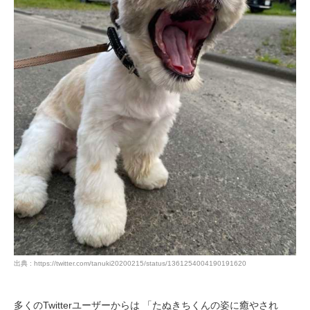
出典 : https://twitter.com/tanuki20200215/status/1361254004190191620
多くのTwitterユーザーからは 「たぬきちくんの姿に癒やされ