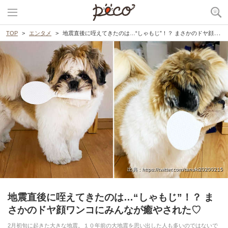
TOP
エンタメ
地震直後に咥えてきたのは…“しゃもじ”！？ まさかのドヤ顔ワンコにみんなが癒やされた♡
出典 : https://twitter.com/tanuki20200215
地震直後に咥えてきたのは…“しゃもじ”！？ ま
さかのドヤ顔ワンコにみんなが癒やされた♡
2月初旬に起きた大きな地震。１０年前の大地震を思い出した人も多いのではないで