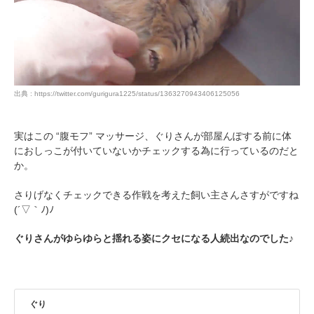
pecodogs
pecocats
出典 : https://twitter.com/gurigura1225/status/1363270943406125056
いぬ部をフォロー
ねこ部をフォロー
実はこの “腹モフ” マッサージ、ぐりさんが部屋んぽする前に体
におしっこが付いていないかチェックする為に行っているのだと
アプリをダウンロードする
か。
さりげなくチェックできる作戦を考えた飼い主さんさすがですね
(´▽｀ﾉ)ﾉ
ぐりさんがゆらゆらと揺れる姿にクセになる人続出なのでした♪
ぐり