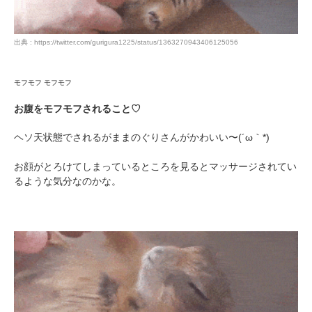
出典 : https://twitter.com/gurigura1225/status/1363270943406125056
モフモフ モフモフ
お腹をモフモフされること♡
ヘソ天状態でされるがままのぐりさんがかわいい〜(´ω｀*)
お顔がとろけてしまっているところを見るとマッサージされてい
るような気分なのかな。