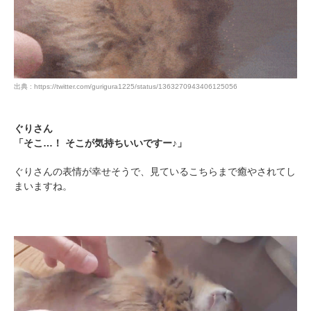
出典 : https://twitter.com/gurigura1225/status/1363270943406125056
ぐりさん
「そこ…！ そこが気持ちいいですー♪」
ぐりさんの表情が幸せそうで、見ているこちらまで癒やされてし
まいますね。
PECOアプリをダウンロード済みの方
アプリで開く
閉じる