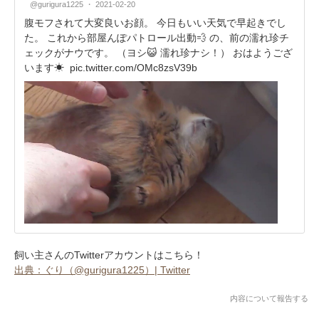
@gurigura1225
2021-02-20
腹モフされて大変良いお顔。 今日もいい天気で早起きでし
た。 これから部屋んぽパトロール出動💨 の、前の濡れ珍チ
ェックがナウです。 （ヨシ😺 濡れ珍ナシ！） おはようござ
います☀
pic.twitter.com/OMc8zsV39b
飼い主さんのTwitterアカウントはこちら！
出典：ぐり（@gurigura1225）| Twitter
内容について報告する