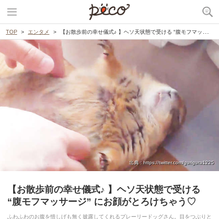
TOP
エンタメ
【お散歩前の幸せ儀式♪ 】ヘソ天状態で受ける “腹モフマッサージ” にお顔がとろけちゃう♡
出典 : https://twitter.com/gurigura1225
【お散歩前の幸せ儀式♪ 】ヘソ天状態で受ける
“腹モフマッサージ” にお顔がとろけちゃう♡
ふわふわのお腹を惜しげも無く披露してくれるプレーリードッグさん。目をつぶりと