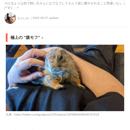
ろけるような顔で飼い主さんになでなでしてもらう姿に癒やされること間違いなしッ
(*´∀`):・:*:
2022.09.07 update
ちゃいか
極上の “腹モフ” ♪
出典 : https://twitter.com/gurigura1225/status/1365880409846767618