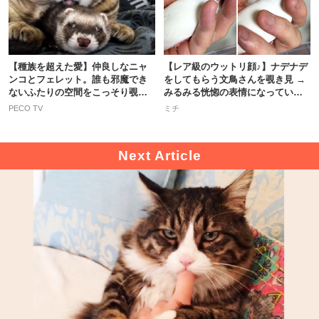
【種族を超えた愛】仲良しなニャ
【レア級のウットリ顔♪】ナデナデ
ンコとフェレット。誰も邪魔でき
をしてもらう文鳥さんを覗き見 →
ないふたりの空間をこっそり覗き
みるみる恍惚の表情になっていく
見…！
♡
PECO TV
ミチ