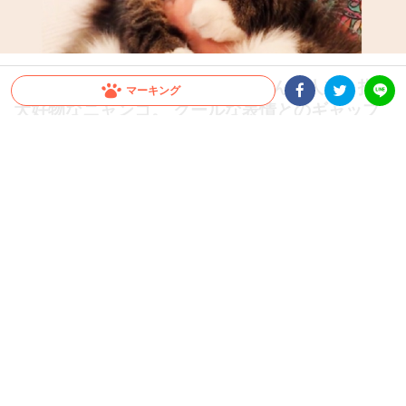
【おしゃぶり大好き♡】飼い主さんの人差し指が
マーキング
大好物なニャンコ。 クールな表情とのギャップ
Facebookシェア
Twitterシェア
LINE
に萌え♪
自分のおててではなく飼い主さんの指をおしゃぶりするニャンコ。噛み付く訳でもな
く人差し指を口にいれて至福の時間を満喫！？ 冷静な顔でおしゃぶりする姿にトキ
メキが止まりませんッ(*>ω<*)
2022.09.07 update
ちゃいか
おしゃぶり大好き♡
親指をチュパチュパおしゃぶりする行為ってお母さんを思い出し
て甘えているのかなぁ〜と微笑ましくなってしまいますよね。
実は猫ちゃんでもおしゃぶりが好きな子がいたんです…♪