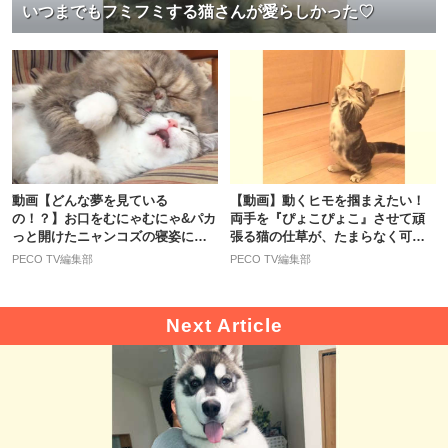
いつまでもフミフミする猫さんが愛らしかった♡
動画【どんな夢を見ている
【動画】動くヒモを掴まえたい！
の！？】お口をむにゃむにゃ&パカ
両手を『ぴょこぴょこ』させて頑
っと開けたニャンコズの寝姿に…
張る猫の仕草が、たまらなく可愛
くすっ♪
い♡
PECO TV編集部
PECO TV編集部