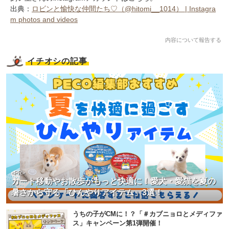
出典：
ロビンと愉快な仲間たち♡（@hitomi__1014） | Instagra
m photos and videos
内容について報告する
イチオシの記事
PECOアプリをダウンロード済みの方
アプリで開く
閉じる
<PR>
カート移動やお散歩がもっと快適に！愛犬・愛猫を夏の
暑さから守る「ひんやりアイテム」3選！
pecodogs
pecocats
いぬ部をフォロー
ねこ部をフォロー
うちの子がCMに！？「＃カブニョロとメディファ
ス」キャンペーン第1弾開催！