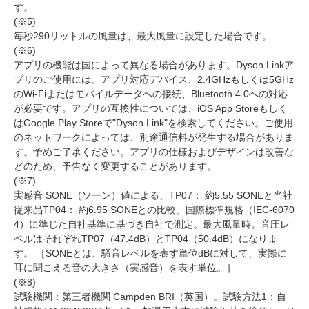
す。
(※5)
毎秒290リットルの風量は、最大風量に設定した場合です。
(※6)
アプリの機能は国によって異なる場合があります。Dyson Linkア
プリのご使用には、アプリ対応デバイス、2.4GHzもしくは5GHz
のWi-Fiまたはモバイルデータへの接続、Bluetooth 4.0への対応
が必要です。アプリの互換性については、iOS App Storeもしく
はGoogle Play Storeで"Dyson Link"を検索してください。ご使用
のネットワークによっては、別途通信料が発生する場合がありま
す。予めご了承ください。アプリの仕様およびデザインは改善な
どのため、予告なく変更することがあります。
(※7)
実感音 SONE（ソーン）値による、TP07： 約5.55 SONEと当社
従来品TP04： 約6.95 SONEとの比較。国際標準規格（IEC-6070
4）に準じた自社基準に基づき自社で測定。最大風量時。音圧レ
ベルはそれぞれTP07（47.4dB）とTP04（50.4dB）になりま
す。 ［SONEとは、騒音レベルを表す単位dBに対して、実際に
耳に聞こえる音の大きさ（実感音）を表す単位。］
(※8)
試験機関：第三者機関 Campden BRI（英国）。試験方法1：自