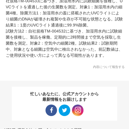
社規格TM-004533に基づき、加湿用水内に試験細菌を接種し、U
VCライトを通過した後の生菌数を測定。対象1：加湿用水内の細
菌4種。除菌方法1：加湿用水の蓋に搭載されたUVCライトによ
り細菌のDNAが破壊され複製や生存が不可能な状態となる。試験
結果1：1度のUVCライト通過後に99.9%除菌。
試験方法2：自社規格TM-004532に基づき、加湿用水内に試験細
菌を接種し、製品を稼働。定期的に2時間後まで空気を採取し生
菌数を測定。対象2：空気中の細菌2種。試験結果2：試験期間
中、対象となる細菌は空気中に検出されなかった。前記数値は、
ご使用状況や使い方によって異なる可能性があります。
内容について報告する
忙しいあなたに、公式アカウントから
最新情報をお届けします
Facebo
Twitter
Instagra