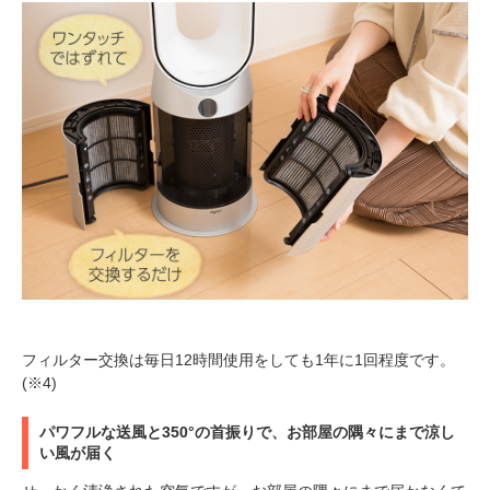
PECOアプリをダウンロード済みの方
アプリで開く
閉じる
pecodogs
pecocats
フィルター交換は毎日12時間使用をしても1年に1回程度です。
いぬ部をフォロー
ねこ部をフォロー
(※4)
パワフルな送風と350°の首振りで、お部屋の隅々にまで涼し
い風が届く
アプリをダウンロードする