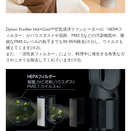
Dyson Purifier Hot+Cool™空気清浄ファンヒーターの「HEPAフ
ィルター」がハウスダストや花粉、PM2.5などの汚染物質や、微
細なPM0.1レベルの粒子までも99.95%除去(※1)し、ウイルスも
捕えてくます(※2)。
また、「活性炭フィルター」により、料理中に発生する有害なガ
スやニオイを除去してくれています(※3)。