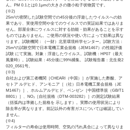
ん。PM 0.1とは0.1μmの大きさの微小粒子状物質です。
(※2)
25m³の密閉した試験空間での45分後の浮遊したウイルスへの効
果であり、実使用空間や全てのウイルスでの実証結果ではありま
せん。部屋全体にウィルスに対する効能・効果があることを示す
ものではありません。ご使用の状況や使い方によって効果は異な
ります。試験機関：（一財）北里環境科学センター。試験方法：
25m³の試験空間で日本電機工業会規格（JEM1467）の性能評価
試験 にて実施。対象：浮遊したウイルス。試験機：HP07（最大
風量時）。試験結果：45分後に99%捕集。 試験報告書：北生発2
020_0561号。
(※3)
自社および第三者機関［CHEARI（中国）］が実施した酢酸、ア
セトア ルデヒド、アンモニア［（社）日本電機工業会規格（JE
M1467）］、ホルムアルデヒド、ベンゼン［中国標準規（GB/T1
8801）］、NO₂［自社規格（DTM-003282）］の測定試験結果
（括弧内は準拠した規格を 示します）。実際の使用状況により
除去率が異なります。前記以外の有害ガスについては確認してい
ません。
(※4)
フィルターの寿命は使用時間、空気の汚れ具合によって異なりま