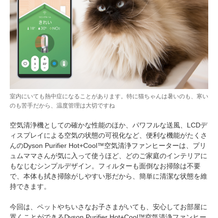
室内にいても熱中症になることがあります。特に猫ちゃんは暑いのも、寒い
のも苦手だから、温度管理は大切ですね
空気清浄機としての確かな性能のほか、パワフルな送風、LCDデ
ィスプレイによる空気の状態の可視化など、便利な機能がたくさ
んのDyson Purifier Hot+Cool™空気清浄ファンヒーターは、プリ
ュムママさんが気に入って使うほど、どのご家庭のインテリアに
もなじむシンプルデザイン。フィルターも面倒なお掃除は不要
で、本体も拭き掃除がしやすい形だから、簡単に清潔な状態を維
持できます。
今回は、ペットやちいさなお子さまがいても、安心してお部屋に
置くことができるDyson Purifier Hot+Cool™空気清浄ファンヒー