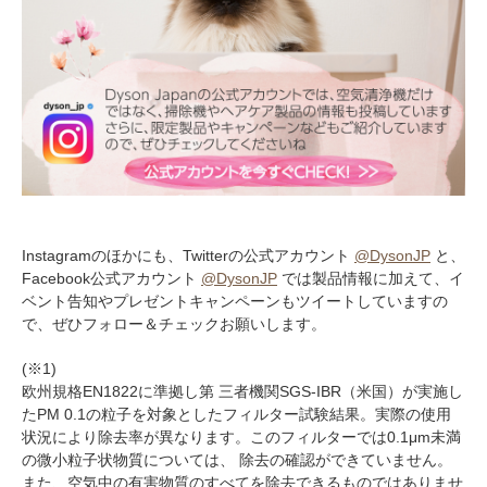
Instagramのほかにも、Twitterの公式アカウント
@DysonJP
と、
Facebook公式アカウント
@DysonJP
では製品情報に加えて、イ
ベント告知やプレゼントキャンペーンもツイートしていますの
で、ぜひフォロー＆チェックお願いします。
(※1)
欧州規格EN1822に準拠し第 三者機関SGS-IBR（米国）が実施し
たPM 0.1の粒子を対象としたフィルター試験結果。実際の使用
状況により除去率が異なります。このフィルターでは0.1μm未満
の微小粒子状物質については、 除去の確認ができていません。
また、空気中の有害物質のすべてを除去できるものではありませ