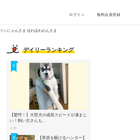
ログイン
無料会員登録
ツンにゃんさま ほわほわわんさま
デイリーランキング
1
【驚愕！】大型犬の成長スピードが凄まじ
い！飼い主さんも...
ミチ
【草原を駆けるハンター】
2