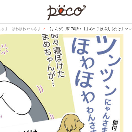
PECO
んさま ほわほわ わんさま
【まんが】第170話：【まめの手は添えるだけ】ツン