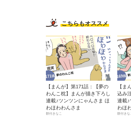
こちらもオススメ
【まんが】第171話：【夢の
【まん
わんこ枕】まんが描き下ろし
込み
連載♪ツンツンにゃんさま ほ
連載♪
わほわわんさま
わほ
餅付きなこ
餅付きな