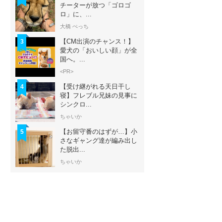
チーターが放つ「ゴロゴ
ロ」に、...
大橋 ぺっち
【CM出演のチャンス！】
3
愛犬の「おいしい顔」が全
国へ。...
<PR>
【受け継がれる天日干し
4
寝】フレブル兄妹の見事に
シンクロ...
ちゃいか
【お留守番のはずが…】小
5
さなギャング達が編み出し
た脱出...
ちゃいか