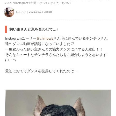
ンスが今Instagramで話題になっていました…(*ﾉωﾉ)
2021.08.04 update
ちゃいか
飼い主さんと息を合わせて…♪
Instagramユーザー
＠chinpals
さん宅に住んでいるチンチラさん
達のダンス動画が話題になっていました♡
一風変わった飼い主さんとの協力ダンスにハマる人続出！！
そんなキュートなチンチラさんたちをご紹介しようと思います
(´ｪ｀*)
最初におててダンスを披露してくれたのは…