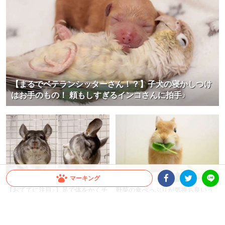
【まるでベテランシッターさん！？】子犬の寝かしつけ
はお手のもの！ 頼もしすぎるインコさんに拍手♪
マーキング
【おててに注目♪】足で体をかくチ
野菜の食べっぷりが気持ち良いう
Facebookシェア
Twitterシェア
LINE
ンチラさん。不意打ちな可愛い仕
さぎさん。小刻みに動くほっぺが
草にやられた(´▽｀)
クセになる♡
ミチ
ちゃいか