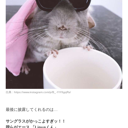
pecodogs
pecocats
いぬ部をフォロー
ねこ部をフォロー
アプリをダウンロードする
出典 : https://www.instagram.com/p/B_-YiY6gqRs/
最後に披露してくれるのは…
サングラスがかっこよすぎッ！！
我らがエース 「Linusくん」