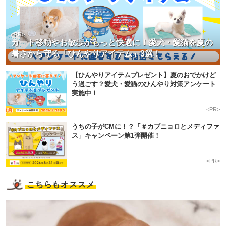
<PR>
カート移動やお散歩がもっと快適に！愛犬・愛猫を夏の
暑さから守る「ひんやりアイテム」3選！
【ひんやりアイテムプレゼント】夏のおでかけど
う過ごす？愛犬・愛猫のひんやり対策アンケート
実施中！
<PR>
うちの子がCMに！？「＃カブニョロとメディファ
ス」キャンペーン第1弾開催！
<PR>
こちらもオススメ