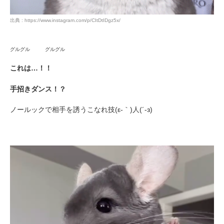
出典 : https://www.instagram.com/p/CItDtIDgz5x/
グルグル グルグル
これは…！！
手招きダンス！？
ノールックで相手を誘うこなれ技(ε-｀)人(´-з)