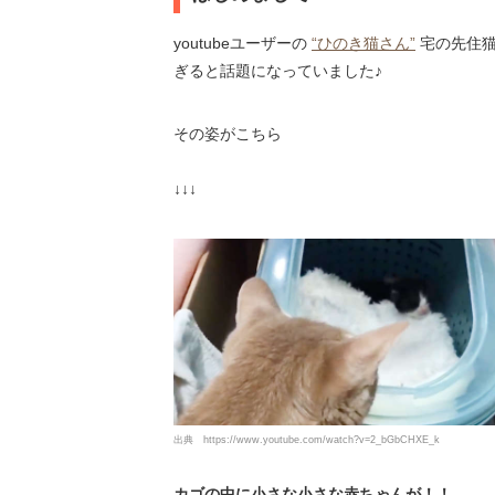
youtubeユーザーの
“ひのき猫さん”
宅の先住猫
ぎると話題になっていました♪
その姿がこちら
↓↓↓
出典
https://www.youtube.com/watch?v=2_bGbCHXE_k
カゴの中に小さな小さな赤ちゃんが！！