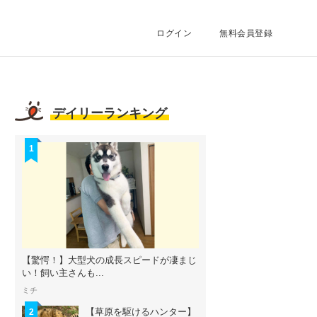
ログイン
無料会員登録
デイリーランキング
1
【驚愕！】大型犬の成長スピードが凄まじ
い！飼い主さんも...
ミチ
【草原を駆けるハンター】
2