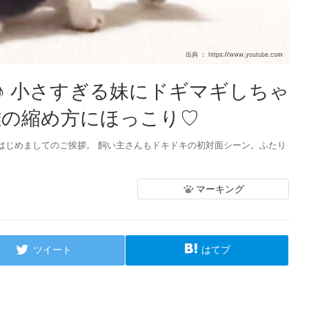
出典 ： https://www.youtube.com
♪ 小さすぎる妹にドギマギしちゃ
離の縮め方にほっこり♡
はじめましてのご挨拶。 飼い主さんもドキドキの初対面シーン。ふたり
マーキング
ツイート
はてブ