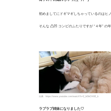
初めましてにドギマギしちゃっているのはヒノ
そんな 凸凹 コンビのふたりですが “４年” 
出典
https://www.youtube.com/watch?v=2_bGbCHXE_k
ラブラブ姉妹になりました♡