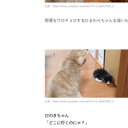
出典
https://www.youtube.com/watch?v=2_bGbCHXE_k
部屋をウロチョロするひまわりちゃんを追い
出典
https://www.youtube.com/watch?v=2_bGbCHXE_k
ひのきちゃん
「どこに行くのにゃ？」