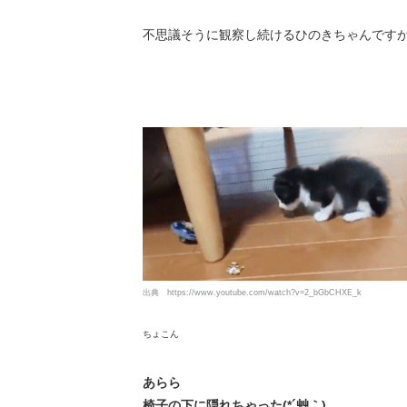
不思議そうに観察し続けるひのきちゃんです
出典
https://www.youtube.com/watch?v=2_bGbCHXE_k
ちょこん
あらら
椅子の下に隠れちゃった(*´艸｀)