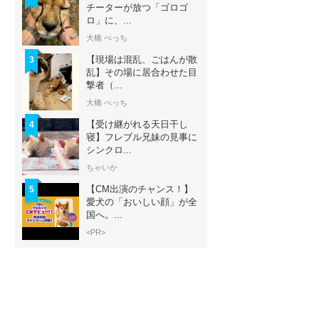
チーターが放つ「ゴロゴ
ロ」に、...
大橋 ぺっち
【現場は混乱、ごはんが散
3
乱】その場に居合わせた目
撃者（...
大橋 ぺっち
【受け継がれる天日干し
4
寝】フレブル兄妹の見事に
シンクロ...
ちゃいか
【CM出演のチャンス！】
5
愛犬の「おいしい顔」が全
国へ。...
<PR>