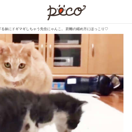
PECO
ぎる妹にドギマギしちゃう先住にゃんこ。 距離の縮め方にほっこり♡