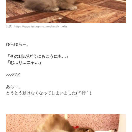
出典 : https://www.instagram.com/family_colin
ゆらゆら～。
「その1歩がどうにもこうにも…」
「む…り…ニャ…」
zzzZZZ
あら～。
とうとう動けなくなってしまいました( *´艸｀)