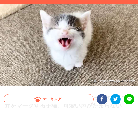
出典 : https://www.youtube.com
【これが本当の天使の誘惑♡】構って欲しくて足
マーキング
元をマークする子猫。可愛い声がたまらない
Facebookシェア
Twitterシェア
LINE
(´﹃｀*)
子猫って何をしていても可愛い存在。そんな子猫ちゃんから遊びのお誘いを受ける飼
い主さん。この誘惑…あなただったらどうします？ 答えは一つしかないですよね(*
´ω｀*)