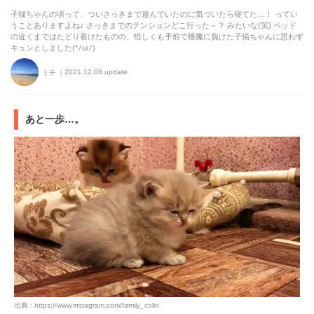
子猫ちゃんの頃って、ついさっきまで遊んでいたのに気づいたら寝てた…！ ってい
うことありますよね♪ さっきまでのテンションどこ行った～？ みたいな(笑) ベッド
の近くまではたどり着けたものの、惜しくも手前で睡魔に負けた子猫ちゃんに思わず
キュンとしました(*ﾉωﾉ)
2021.12.08 update
ミチ
あと一歩…。
出典 : https://www.instagram.com/family_colin