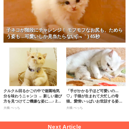
子ネコが階段にチャレンジ！ モフモフなお尻も、ためら
う姿も…可愛いしか見当たらない(´﹃｀) 45秒
クルクル回るかごの中で遊園地気
「手がかかる子ほど可愛いの…
分を味わうニャンコ → 新しい遊び
♡」子猫が生まれて大忙しの母
方を見つけてご機嫌な姿に…♪ 27
猫。愛情いっぱいお世話する姿に
秒
心温まる！
大橋 ぺっち
大橋 ぺっち