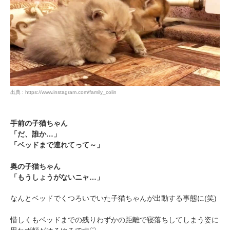
PECOアプリをダウンロード済みの方
アプリで開く
閉じる
出典 : https://www.instagram.com/family_colin
pecodogs
pecocats
手前の子猫ちゃん
いぬ部をフォロー
ねこ部をフォロー
「だ、誰か…」
「ベッドまで連れてって～」
奥の子猫ちゃん
アプリをダウンロードする
「もうしょうがないニャ…」
なんとベッドでくつろいでいた子猫ちゃんが出動する事態に(笑)
惜しくもベッドまでの残りわずかの距離で寝落ちしてしまう姿に