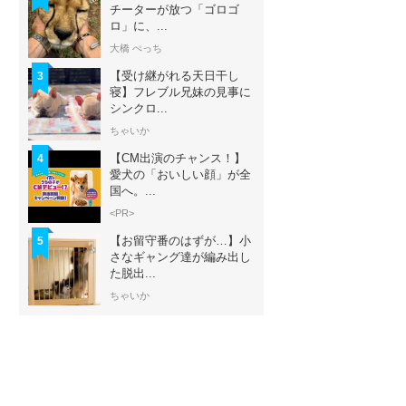
チーターが放つ「ゴロゴ
ロ」に、...
大橋 ぺっち
【受け継がれる天日干し
3
寝】フレブル兄妹の見事に
シンクロ...
ちゃいか
【CM出演のチャンス！】
4
愛犬の「おいしい顔」が全
国へ。...
<PR>
【お留守番のはずが…】小
5
さなギャング達が編み出し
た脱出...
ちゃいか