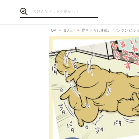
TOP
まんが
描き下ろし連載♪ ツンツン にゃ