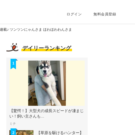
ログイン
無料会員登録
連載♪ ツンツンにゃんさま ほわほわわんさま
デイリーランキング
1
【驚愕！】大型犬の成長スピードが凄まじ
い！飼い主さんも...
ミチ
【草原を駆けるハンター】
2