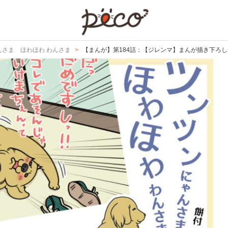
PECO
んさま ほわほわ わんさま
【まんが】第184話：【ジレンマ】まんが描き下ろし