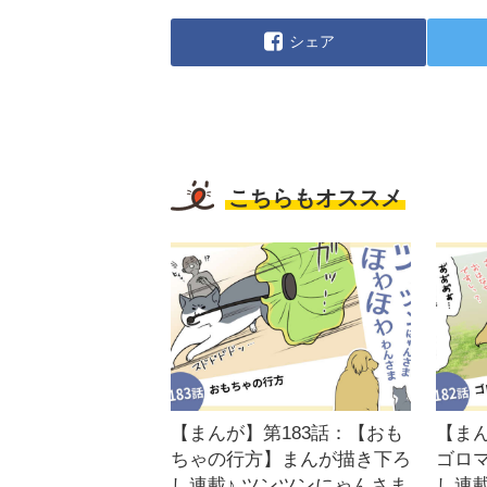
シェア
こちらもオススメ
【まんが】第183話：【おも
【まん
ちゃの行方】まんが描き下ろ
ゴロ
し連載♪ ツンツンにゃんさま
し連載