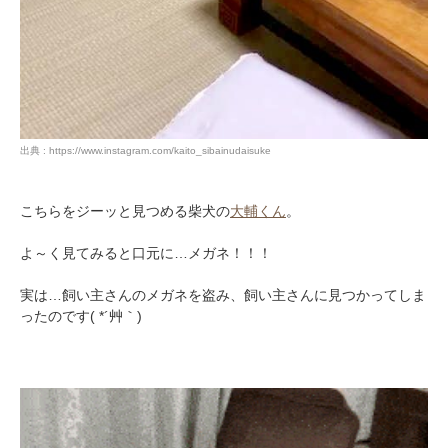
出典 : https://www.instagram.com/kaito_sibainudaisuke
こちらをジーッと見つめる柴犬の
大輔くん
。
よ～く見てみると口元に…メガネ！！！
実は…飼い主さんのメガネを盗み、飼い主さんに見つかってしま
ったのです( *´艸｀)