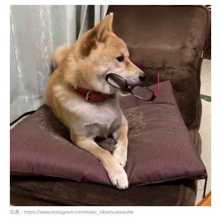
PECOアプリをダウンロード済みの方
アプリで開く
閉じる
pecodogs
pecocats
いぬ部をフォロー
ねこ部をフォロー
出典 : https://www.instagram.com/kaito_sibainudaisuke
アプリをダウンロードする