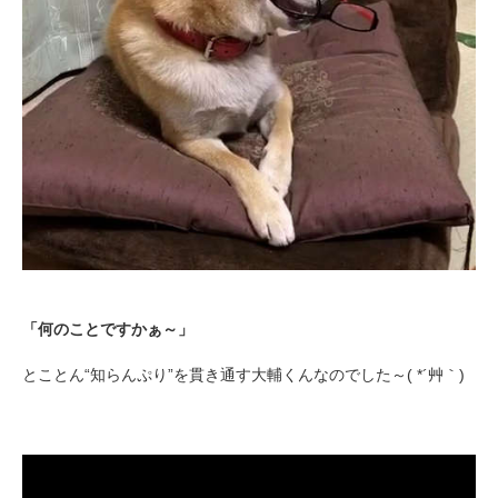
「何のことですかぁ～」
とことん“知らんぷり”を貫き通す大輔くんなのでした～( *´艸｀)