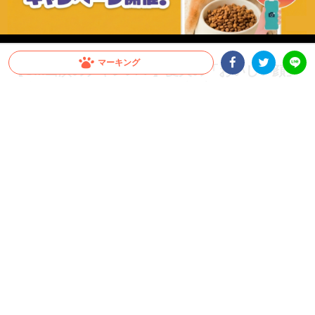
マーキング
【CM出演のチャンス！】愛犬の「おいしい顔」
が全国へ。メディコート動画投稿キャンペーン開
Facebookシェア
Twitterシェア
LINE
催！
愛犬がCMデビュー！？ペットライン『メディコート』では「おいしい顔」の動画投
稿キャンペーンを開催中。グランプリは2026年10月以降公開予定のWEB CMに出演
決定！さらに抽選で総計100名様に「ごほうびセット」をプレゼント。参加はInstagr
amに投稿するだけ。スマホで手軽に、うちの子の晴れ舞台を目指しましょう！
PR
ペットライン株式会社
グランプリはCM出演権！さらに抽選で総計100名様にプ
レゼントも