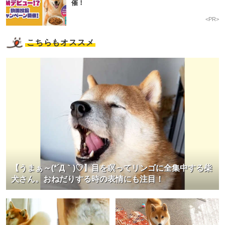
催！
<PR>
こちらもオススメ
【うまぁ～(*´Д｀)♡】目を瞑ってリンゴに全集中する柴
犬さん。おねだりする時の表情にも注目！