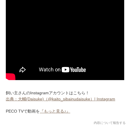
飼い主さんのInstagramアカウントはこちら！
出典：大輔(Daisuke)（@kaito_sibainudaisuke）| Instagram
PECO TVで動画を
『もっと見る♪』
内容について報告する