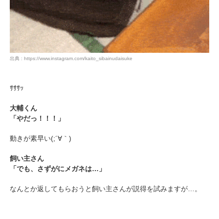
出典 : https://www.instagram.com/kaito_sibainudaisuke
ｻｻｻｯ
大輔くん
「やだっ！！！」
動きが素早い(;´∀｀)
飼い主さん
「でも、さずがにメガネは…」
なんとか返してもらおうと飼い主さんが説得を試みますが…。