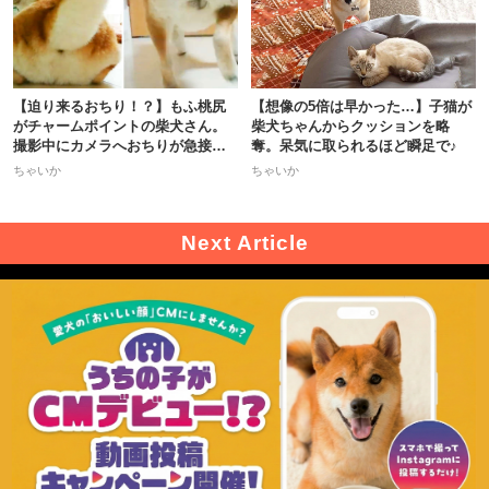
【迫り来るおちり！？】もふ桃尻
【想像の5倍は早かった…】子猫が
がチャームポイントの柴犬さん。
柴犬ちゃんからクッションを略
撮影中にカメラへおちりが急接近
奪。呆気に取られるほど瞬足で♪
♡
ちゃいか
ちゃいか