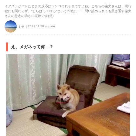
イタズラがバレたときの反応はワンコそれぞれですよね。こちらの柴犬さんは、現行
犯にも関わらず、“しらばっくれる”という作戦に…！ 問い詰められても貫き通す柴犬
さんの意志の強さに完敗です(笑)
2021.11.28 update
ミチ
え、メガネって何…？