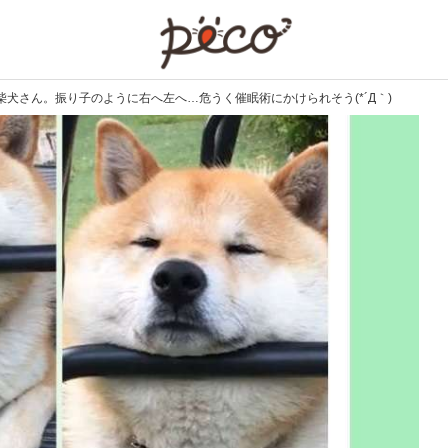
PECO
犬さん。振り子のように右へ左へ…危うく催眠術にかけられそう(*´Д｀)