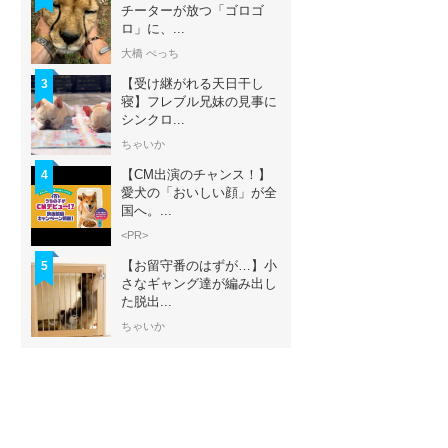
チーターが放つ「ゴロゴ
ロ」に、...
大橋 ぺっち
【受け継がれる天日干し
3
寝】フレブル兄妹の見事に
シンクロ...
ちゃいか
【CM出演のチャンス！】
4
愛犬の「おいしい顔」が全
国へ。...
<PR>
【お留守番のはずが…】小
5
さなギャング達が編み出し
た脱出...
ちゃいか