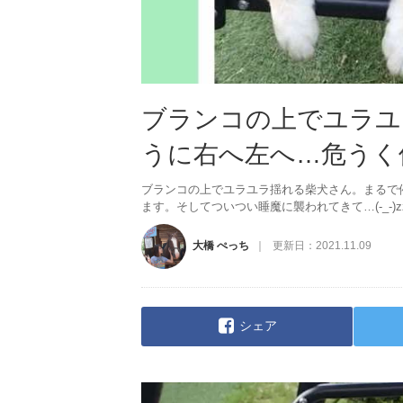
ブランコの上でユラユ
うに右へ左へ…危うく催
ブランコの上でユラユラ揺れる柴犬さん。まるで
ます。そしてついつい睡魔に襲われてきて…(-_-)z
大橋 ぺっち
更新日：
2021.11.09
シェア