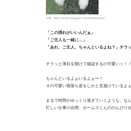
出典
https://www.instagram.com/shibaholmes/
「この揺れがいいんだぁ」
「ご主人も一緒に…」
「あれ、ご主人、ちゃんといるよね？」チラ
チラッと薄目を開けて確認するの可愛いッ！
ちゃんといるよぉいるよぉ〜！
その可愛い寝落ち姿をしかと見届けているよぉ〜
まるで時間がゆっくり過ぎていくような、な
忙しい仕事の合間、ホームズくんののんびりゆ