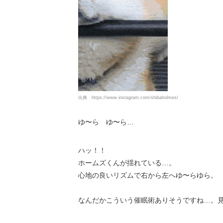
出典
https://www.instagram.com/shibaholmes/
ゆ〜ら ゆ〜ら…
ハッ！！
ホームズくんが揺れている…。
心地の良いリズムで右から左へゆ〜らゆら。
なんだかこういう催眠術ありそうですね…。