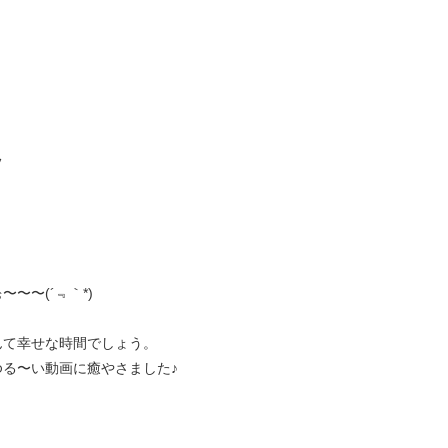
ッ
！
〜〜(´﹃｀*)
んて幸せな時間でしょう。
る〜い動画に癒やさました♪