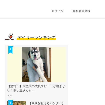
ログイン
無料会員登録
デイリーランキング
1
【驚愕！】大型犬の成長スピードが凄まじ
い！飼い主さんも...
ミチ
【草原を駆けるハンター】
2