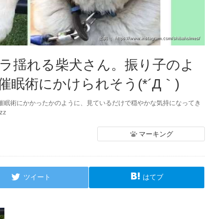
出典 ： https://www.instagram.com/shibaholmes/
ラ揺れる柴犬さん。振り子のよ
眠術にかけられそう(*´Д｀)
催眠術にかかったかのように、見ているだけで穏やかな気持になってき
zz
マーキング
ツイート
はてブ