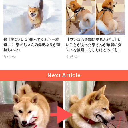
銀世界にパパが作ってくれた一本
【ワンコも余韻に浸るんだ…】い
道！！ 柴犬ちゃんの爆走ぶりが気
いことがあった柴さんが華麗にダ
持ちいい♪
ンスを披露。おしりはとっても正
直で♪
ちゃいか
ちゃいか