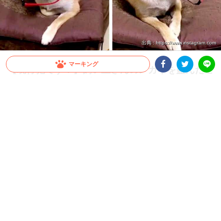
出典 : https://www.instagram.com
マーキング
【現行犯です！】飼い主さんのメガネを盗んだこ
とがバレた！ その時取ったワンコの行動が可愛
Facebookシェア
Twitterシェア
LINE
すぎた♡
イタズラがバレたときの反応はワンコそれぞれですよね。こちらの柴犬さんは、現行
犯にも関わらず、“しらばっくれる”という作戦に…！ 問い詰められても貫き通す柴犬
さんの意志の強さに完敗です(笑)
2021.11.28 update
ミチ
え、メガネって何…？