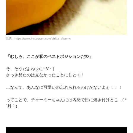
出典 : https://www.instagram.com/shiba_charmy
「むしろ、ここが私のベストポジションだﾜﾝ」
そ、そうだよねッ(;・∀・)
さっき見たのは見なかったことにしとく！
…なんて、あんなに可愛いの忘れられるわけがないよぉ！！！
ってことで、チャーミーちゃんには内緒で目に焼き付けとこ…( *
´艸｀)