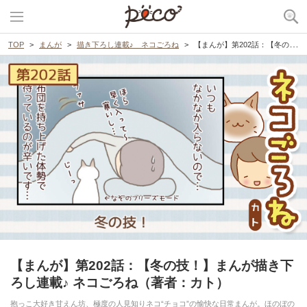
TOP
まんが
描き下ろし連載♪ ネコごろね
【まんが】第202話：【冬の技！】まんが描き下ろし連載♪ ネコごろね（著者：カト）
【まんが】第202話：【冬の技！】まんが描き下
ろし連載♪ ネコごろね（著者：カト）
抱っこ大好き甘えん坊、極度の人見知りネコ“チョコ”の愉快な日常まんが。ほのぼの