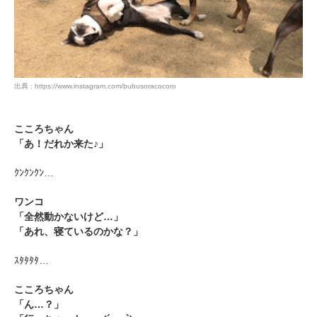
出典 : https://www.instagram.com/bubusoracocoro
こころちゃん
PECOアプリをダウンロード済みの方
「あ！だれか来た♪」
アプリで開く
ｸﾝｸﾝｸﾝ…
閉じる
ワンコ
「全然動かないけど…」
「あれ、寝ているのかな？」
ｽﾀﾀﾀﾀ…
こころちゃん
pecodogs
pecocats
「ん…？」
いぬ部をフォロー
ねこ部をフォロー