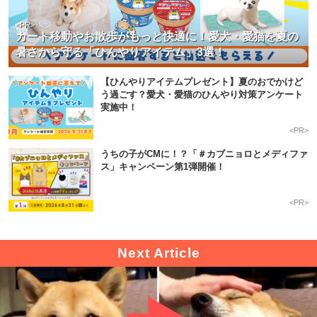
<PR>
カート移動やお散歩がもっと快適に！愛犬・愛猫を夏の
暑さから守る「ひんやりアイテム」3選！
【ひんやりアイテムプレゼント】夏のおでかけど
う過ごす？愛犬・愛猫のひんやり対策アンケート
実施中！
<PR>
うちの子がCMに！？「＃カブニョロとメディファ
ス」キャンペーン第1弾開催！
<PR>