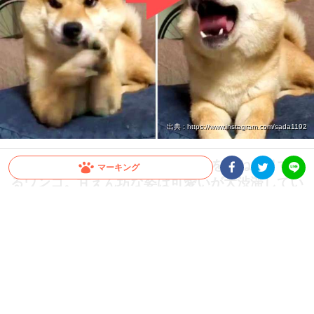
出典 : https://www.instagram.com/sada1192
お留守番後“ご褒美のフルコース”をおねだりす
マーキング
るワンコ。甘えん坊な姿は可愛いが大渋滞してい
Facebookシェア
Twitterシェア
LINE
た♡
お利口さんにお留守番を頑張ってくれたワンコ。何度もご褒美を求める姿が激カワで
した…！
2021.11.22 update
ミチ
ボク、良い子にしてたよ！