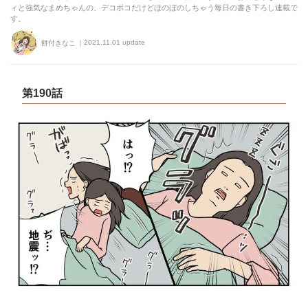
ィと強気なまめちゃんの、デコボコだけどほのぼのしちゃう毎日の書き下ろし連載で
す。
2021.11.01 update
餅付きなこ
第190話