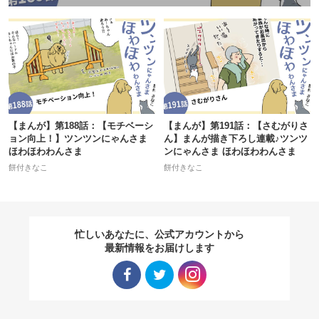
【まんが】第188話：【モチベーシ
【まんが】第191話：【さむがりさ
ョン向上！】ツンツンにゃんさま
ん】まんが描き下ろし連載♪ツンツ
ほわほわわんさま
ンにゃんさま ほわほわわんさま
餅付きなこ
餅付きなこ
忙しいあなたに、公式アカウントから
最新情報をお届けします
Facebo
Twitter
Instagra