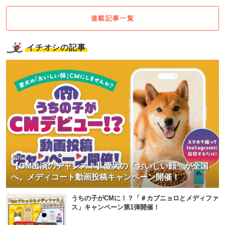
連載記事一覧
イチオシの記事
<PR>
【CM出演のチャンス！】愛犬の「おいしい顔」が全国
へ。メディコート動画投稿キャンペーン開催！
うちの子がCMに！？「＃カブニョロとメディファ
ス」キャンペーン第1弾開催！