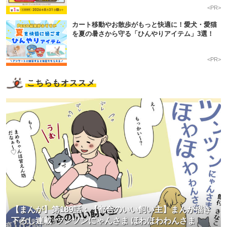
<PR>
カート移動やお散歩がもっと快適に！愛犬・愛猫
を夏の暑さから守る「ひんやりアイテム」3選！
<PR>
こちらもオススメ
【まんが】第189話：【都合のいい飼い主】まんが描き
下ろし連載♪ツンツンにゃんさま ほわほわわんさま