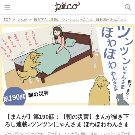
TOP
まんが
描き下ろし連載♪ ツンツン にゃんさま ほわほわ わんさま
【
【まんが】第190話：【朝の災害】まんが描き下
ろし連載♪ツンツンにゃんさま ほわほわわんさま
ゴールデンレトリーバーの「アーティ」とハチワレ猫の「まめ」。おっとりなアーテ