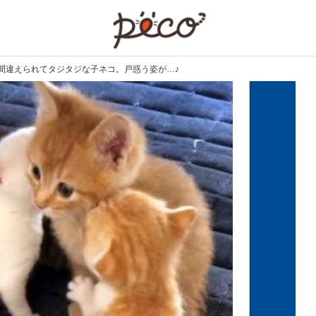
PECO
間違えられてタジタジな子ネコ。戸惑う姿が…♪