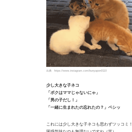
出典
https://www.instagram.com/bunyapon0110
少し大きな子ネコ
「ボクはママじゃないにゃ」
「男の子だし！」
「一緒に生まれたの忘れたの？」ペシッ
これには少し大きな子ネコも思わずツッコミ
困惑気味なのも無理ないですね（笑）