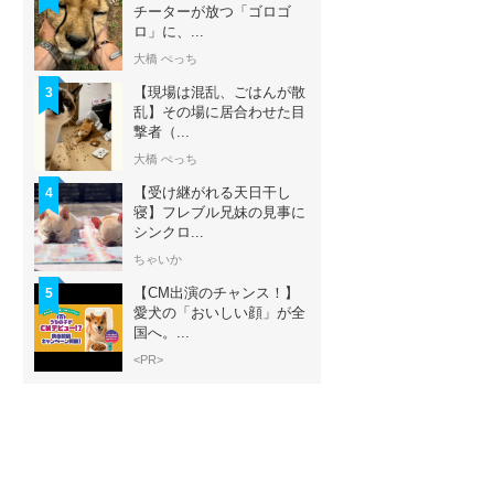
チーターが放つ「ゴロゴ
ロ」に、...
大橋 ぺっち
【現場は混乱、ごはんが散
3
乱】その場に居合わせた目
撃者（...
大橋 ぺっち
【受け継がれる天日干し
4
寝】フレブル兄妹の見事に
シンクロ...
ちゃいか
【CM出演のチャンス！】
5
愛犬の「おいしい顔」が全
国へ。...
<PR>