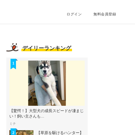
ログイン
無料会員登録
デイリーランキング
1
【驚愕！】大型犬の成長スピードが凄まじ
い！飼い主さんも...
ミチ
【草原を駆けるハンター】
2