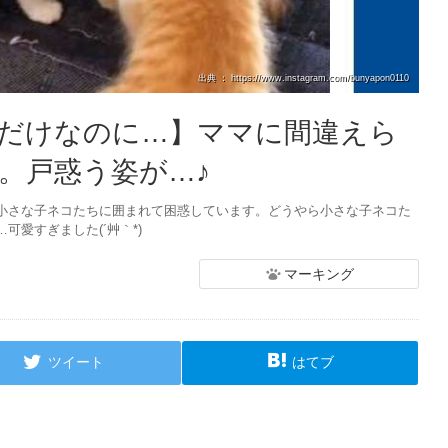
出典 ： https://www.instagram.com/bunyapon0110
だけなのに…】ママに間違えら
。戸惑う姿が…♪
小さな子ネコたちに囲まれて困惑しています。どうやら小さな子ネコた
愛すぎました(´艸｀*)
マーキング
ツイート
はてブ