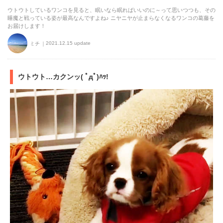
ウトウトしているワンコを見ると、眠いなら眠ればいいのに～って思いつつも、その
睡魔と戦っている姿が最高なんですよね♪ ニヤニヤが止まらなくなるワンコの葛藤を
お届けします！
2021.12.15 update
ミチ
ウトウト…カクンッ( ﾟдﾟ)ﾊｯ!