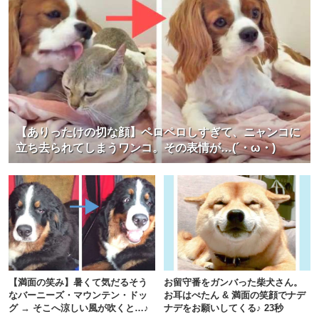
【ありったけの切な顔】ペロペロしすぎて、ニャンコに
立ち去られてしまうワンコ。その表情が…(´・ω・)
【満面の笑み】暑くて気だるそう
お留守番をガンバった柴犬さん。
なバーニーズ・マウンテン・ドッ
お耳はぺたん & 満面の笑顔でナデ
グ → そこへ涼しい風が吹くと…♪
ナデをお願いしてくる♪ 23秒