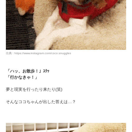
出典 : https://www.instagram.com/coco.snuggles
PECOアプリをダウンロード済みの方
アプリで開く
「ハッ、お散歩！」ｽｸｯ
閉じる
「行かなきゃ！」
夢と現実を行ったり来たり(笑)
そんなココちゃんが出した答えは…？
pecodogs
pecocats
いぬ部をフォロー
ねこ部をフォロー