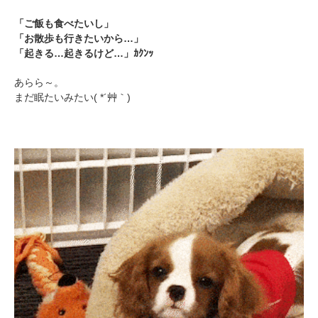
「ご飯も食べたいし」
「お散歩も行きたいから…」
「起きる…起きるけど…」ｶｸﾝｯ
あらら～。
まだ眠たいみたい( *´艸｀)