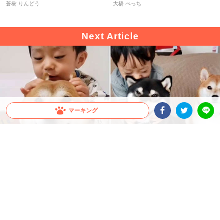
蒼樹 りんどう
大橋 ぺっち
マーキング
Facebookシェア
Twitterシェア
LINE
出典 : https://www.instagram.com
【大好きを伝える手段♡】お耳ハムハムが言葉の
代わり。仲良しトリオの愛情表現が斬新だっ