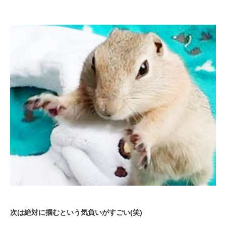
アプリで開く
閉じる
pecodogs
pecocats
いぬ部をフォロー
ねこ部をフォロー
アプリをダウンロードする
次は絶対に掴むという気負いがすごい(笑)