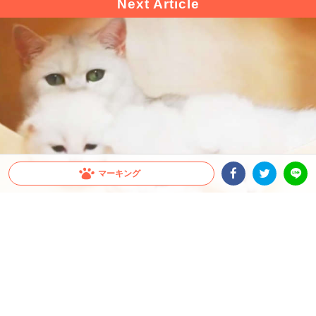
マーキング
Facebookシェア
Twitterシェア
LINE
お外が気になる子猫トリオ♪ ママに見られていな
いと思って脱走計画を遂行しちゃう！？
真っ白い天使のような子猫たちがなにやらモゾモゾと動いていて見ているだけで癒さ
れてしまいます。冒険に憧れるお年頃の子猫たちはお外の世界に出ることができるの
でしょうか…♪