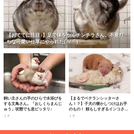
【おててに注目♪】足で体をかくチンチラさん。不意打
ちな可愛い仕草にやられた(´▽｀)
飼い主さんの手のひらで水浴びを
【まるでベテランシッターさ
する文鳥さん。「おしくらまんじ
ん！？】子犬の寝かしつけはお手
ゅう」状態でも息ピッタリ♪
のもの！ 頼もしすぎるインコさん
に拍手♪
ミチ
ミチ