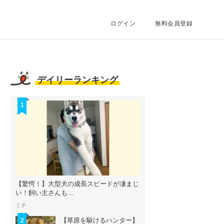
ログイン
無料会員登録
デイリーランキング
1
【驚愕！】大型犬の成長スピードが凄まじ
い！飼い主さんも...
ミチ
【草原を駆けるハンター】
2