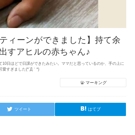
ーティーンができました】持て余
出すアヒルの赤ちゃん♪
て10日ほどで日課ができたみたい。ママだと思っているのか、手の上に
すぎました(*´Д｀*)
マーキング
ツイート
はてブ