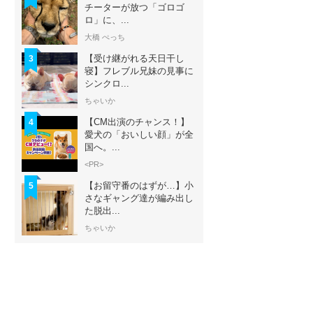
チーターが放つ「ゴロゴ
ロ」に、...
大橋 ぺっち
【受け継がれる天日干し
3
寝】フレブル兄妹の見事に
シンクロ...
ちゃいか
【CM出演のチャンス！】
4
愛犬の「おいしい顔」が全
国へ。...
<PR>
【お留守番のはずが…】小
5
さなギャング達が編み出し
た脱出...
ちゃいか