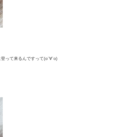
て来るんですって(о´∀`о)