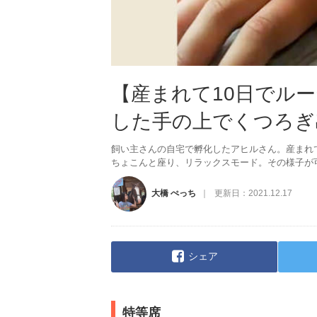
【産まれて10日でル
した手の上でくつろぎ
飼い主さんの自宅で孵化したアヒルさん。産まれ
ちょこんと座り、リラックスモード。その様子が可愛
大橋 ぺっち
更新日：
2021.12.17
シェア
特等席