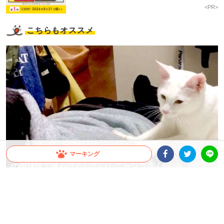
<PR>
こちらもオススメ
マーキング
「お代はオヤツでお願いします！」飼い主さんの腰を匠
の肉球技で揉みほぐしていくニャンコさん♡
Facebookシェア
Twitterシェア
LINE