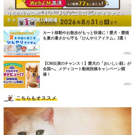
<PR>
うちの子がCMに！？「＃カブニョロとメディファス」
キャンペーン第1弾開催！
カート移動やお散歩がもっと快適に！愛犬・愛猫
を夏の暑さから守る「ひんやりアイテム」3選！
<PR>
【CM出演のチャンス！】愛犬の「おいしい顔」が
全国へ。メディコート動画投稿キャンペーン開
催！
<PR>
こちらもオススメ