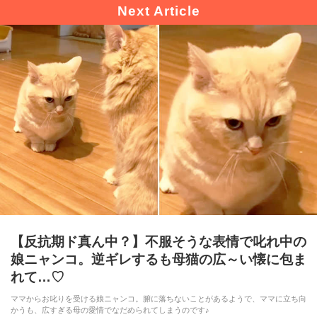
pecodogs
pecocats
いぬ部をフォロー
ねこ部をフォロー
アプリをダウンロードする
【反抗期ド真ん中？】不服そうな表情で叱れ中の
娘ニャンコ。逆ギレするも母猫の広～い懐に包ま
れて…♡
ママからお叱りを受ける娘ニャンコ。腑に落ちないことがあるようで、ママに立ち向
かうも、広すぎる母の愛情でなだめられてしまうのです♪