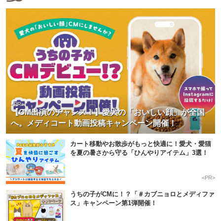
<PR>
【CM出演のチャンス！】愛犬の「おいしい顔」が全国
へ。メディコート動画投稿キャンペーン開催！
カート移動やお散歩がもっと快適に！愛犬・愛猫
を夏の暑さから守る「ひんやりアイテム」3選！
<PR>
うちの子がCMに！？「＃カブニョロとメディファ
ス」キャンペーン第1弾開催！