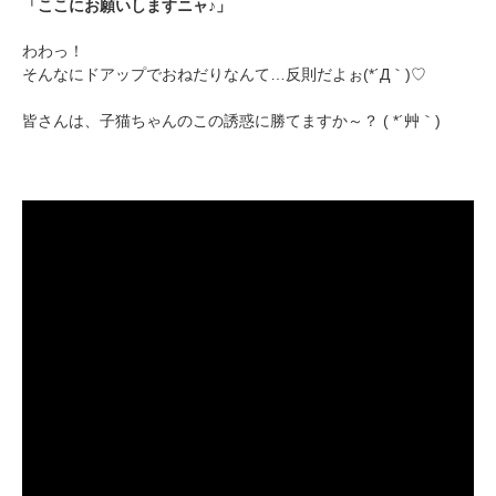
「ここにお願いしますニャ♪」
わわっ！
そんなにドアップでおねだりなんて…反則だよぉ(*´Д｀)♡
皆さんは、子猫ちゃんのこの誘惑に勝てますか～？ ( *´艸｀)