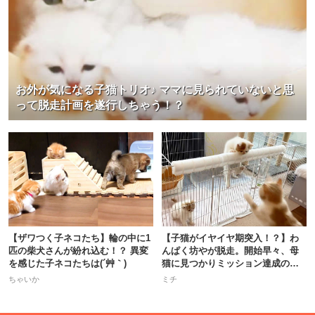
お外が気になる子猫トリオ♪ ママに見られていないと思
って脱走計画を遂行しちゃう！？
PECOアプリをダウンロード済みの方
アプリで開く
閉じる
【ザワつく子ネコたち】輪の中に1
【子猫がイヤイヤ期突入！？】わ
匹の柴犬さんが紛れ込む！？ 異変
んぱく坊やが脱走。開始早々、母
を感じた子ネコたちは(´艸｀)
猫に見つかりミッション達成の危
機！
ちゃいか
ミチ