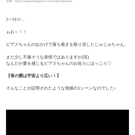
出典 : https://www.instagram.com/yuriyuri4mama
ｽ～ｽﾄﾝｯ…
ぉお～！！
ピアスちゃんのおかげで落ち着きを取り戻したじゅじゅちゃん。
まだ少し不服そうな表情ではありますが(笑)
なんだか愛を感じるピアスちゃんのお叱りにほっこり♡
【母の愛は宇宙より広い！】
そんなことが証明されたような母娘の1シーンなのでした♪