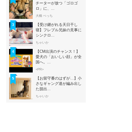
チーターが放つ「ゴロゴ
ロ」に、...
大橋 ぺっち
【受け継がれる天日干し
3
寝】フレブル兄妹の見事に
シンクロ...
ちゃいか
【CM出演のチャンス！】
4
愛犬の「おいしい顔」が全
国へ。...
<PR>
【お留守番のはずが…】小
5
さなギャング達が編み出し
た脱出...
ちゃいか