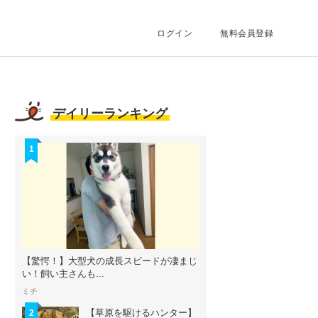
ログイン
無料会員登録
デイリーランキング
1
【驚愕！】大型犬の成長スピードが凄まじ
い！飼い主さんも...
ミチ
【草原を駆けるハンター】
2