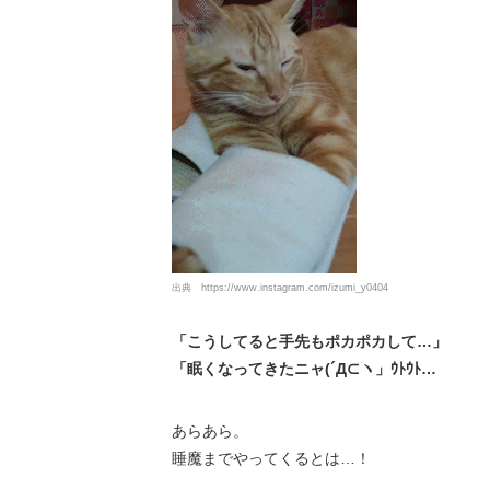
出典
https://www.instagram.com/izumi_y0404
「こうしてると手先もポカポカして…」
「眠くなってきたニャ(´Д⊂ヽ」ｳﾄｳﾄ…
あらあら。
睡魔までやってくるとは…！