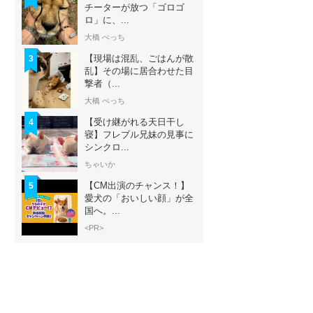
チーターが放つ「ゴロゴ
ロ」に、...
大橋 ぺっち
【現場は混乱、ごはんが散
3
乱】その場に居合わせた目
撃者（...
大橋 ぺっち
【受け継がれる天日干し
4
寝】フレブル兄妹の見事に
シンクロ...
ちゃいか
【CM出演のチャンス！】
5
愛犬の「おいしい顔」が全
国へ。...
<PR>