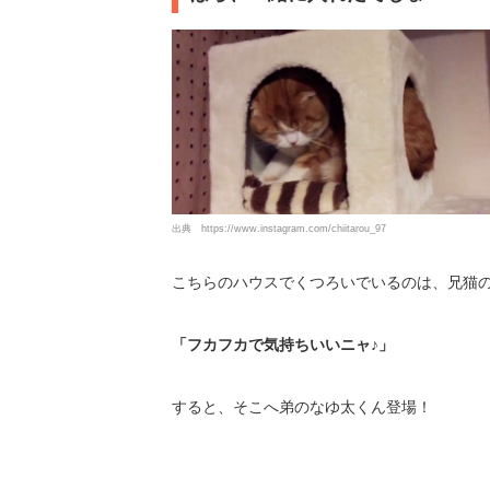
出典
https://www.instagram.com/chiitarou_97
こちらのハウスでくつろいでいるのは、兄猫
「フカフカで気持ちいいニャ♪」
すると、そこへ弟のなゆ太くん登場！