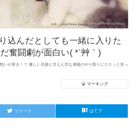
出典 ： https://www.youtube.com/watch?v=2SSwt7Wrueg
り込んだとしても一緒に入りた
奮闘劇が面白い( *´艸｀)
い想いが実る！？ 優しい兄猫と甘えん坊な弟猫のやり取りにクスッと笑っ
マーキング
ツイート
はてブ