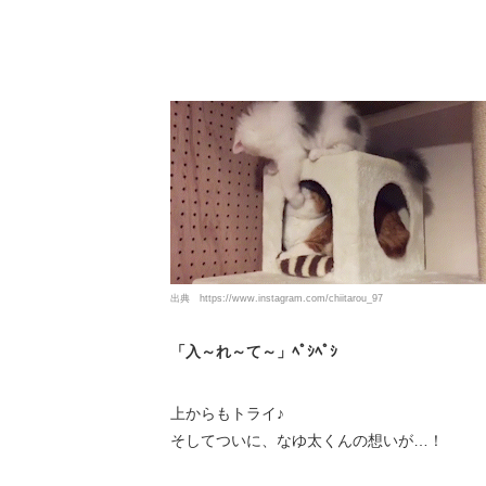
出典
https://www.instagram.com/chiitarou_97
「入～れ～て～」ﾍﾟｼﾍﾟｼ
上からもトライ♪
そしてついに、なゆ太くんの想いが…！