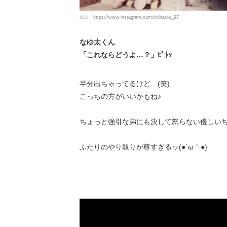
出典
https://www.instagram.com/chiitarou_97
なゆ太くん
「これならどうよ…？」ﾋﾟﾄｯ
半分出ちゃってるけど…(笑)
こっちの方がいいかもね♪
ちょっと強引な弟にも決して怒らない優しい
ふたりのやり取りが尊すぎるッ(●´ω｀●)