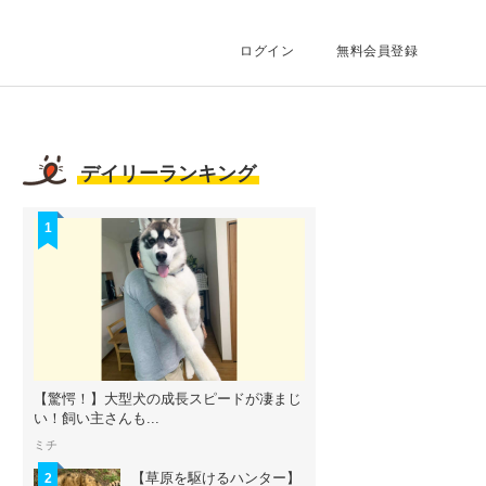
ログイン
無料会員登録
デイリーランキング
1
【驚愕！】大型犬の成長スピードが凄まじ
い！飼い主さんも...
ミチ
【草原を駆けるハンター】
2