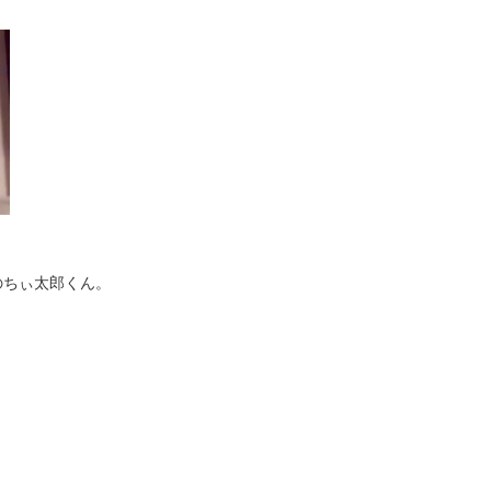
のちぃ太郎くん。