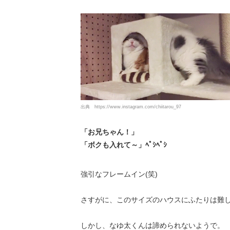
出典
https://www.instagram.com/chiitarou_97
「お兄ちゃん！」
「ボクも入れて～」ﾍﾟｼﾍﾟｼ
強引なフレームイン(笑)
さすがに、このサイズのハウスにふたりは難しいん
しかし、なゆ太くんは諦められないようで。