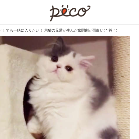
PECO
しても一緒に入りたい！ 弟猫の兄愛が生んだ奮闘劇が面白い( *´艸｀)