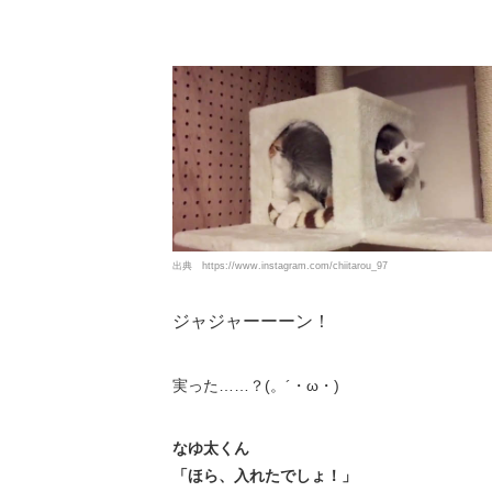
出典
https://www.instagram.com/chiitarou_97
ジャジャーーーン！
実った……？(。´・ω・)
なゆ太くん
「ほら、入れたでしょ！」