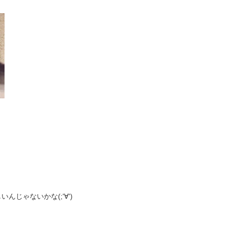
じゃないかな(;'∀')